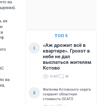
что на
адения).
, не
юю
 и
ТОП 5
РФ
«Аж дрожит всё в
1
ого
квартире». Грохот в
небе не дал
выспаться жителям
Кстово
АС
и
10 527
58
ло на
ия,
Жителям Кстовского округа
2
сохранят областную
стоимость ОСАГО