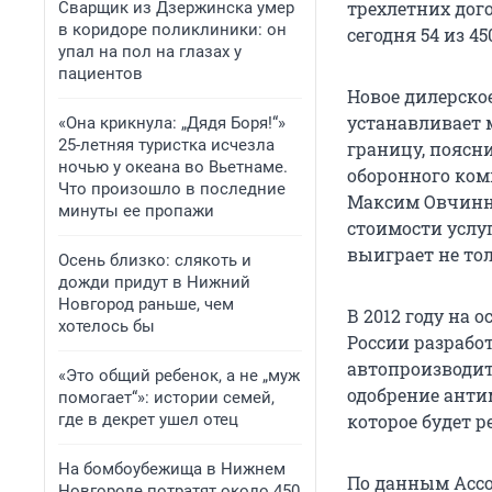
трехлетних дого
Сварщик из Дзержинска умер
в коридоре поликлиники: он
сегодня 54 из 4
упал на пол на глазах у
пациентов
Новое дилерско
устанавливает 
«Она крикнула: „Дядя Боря!“»
25-летняя туристка исчезла
границу, поясн
ночью у океана во Вьетнаме.
оборонного ком
Что произошло в последние
Максим Овчинни
минуты ее пропажи
стоимости услу
выиграет не тол
Осень близко: слякоть и
дожди придут в Нижний
Новгород раньше, чем
В 2012 году на
хотелось бы
России разрабо
автопроизводит
«Это общий ребенок, а не „муж
одобрение анти
помогает“»: истории семей,
где в декрет ушел отец
которое будет 
На бомбоубежища в Нижнем
По данным Ассо
Новгороде потратят около 450