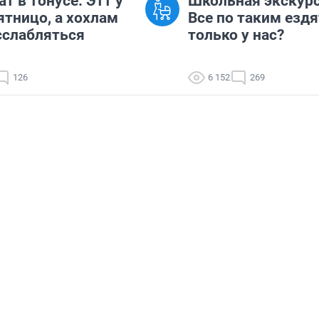
т в тонусе. Этт у
Школьная экскурс
ятницо, а хохлам
Все по таким ездя
сслабляться
только у нас?
126
6 152
269