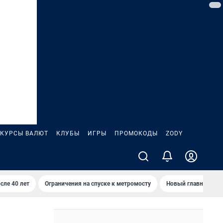
КУРСЫ ВАЛЮТ
КЛУБЫ
ИГРЫ
ПРОМОКОДЫ
ZODY
сле 40 лет
Ограничения на спуске к метромосту
Новый главный про