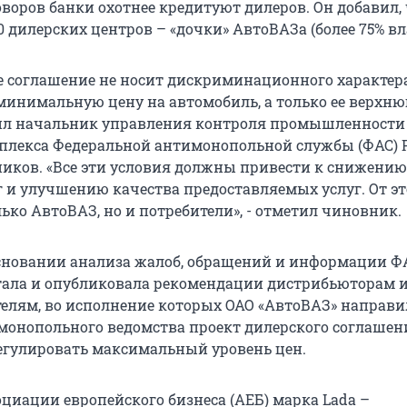
воров банки охотнее кредитуют дилеров. Он добавил, 
50 дилерских центров – «дочки» АвтоВАЗа (более 75% вл
е соглашение не носит дискриминационного характера
минимальную цену на автомобиль, а только ее верхн
ил начальник управления контроля промышленности
плекса Федеральной антимонопольной службы (ФАС) 
ков. «Все эти условия должны привести к снижению
г и улучшению качества предоставляемых услуг. От эт
ько АвтоВАЗ, но и потребители», - отметил чиновник.
 основании анализа жалоб, обращений и информации Ф
тала и опубликовала рекомендации дистрибьюторам 
елям, во исполнение которых ОАО «АвтоВАЗ» направи
монопольного ведомства проект дилерского соглашен
регулировать максимальный уровень цен.
циации европейского бизнеса (АЕБ) марка Lada –