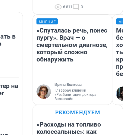
6 811
3
МНЕНИЕ
МНЕНИ
«Спуталась речь, понес
Мой б
ать в
пургу». Врач — о
береж
о
смертельном диагнозе,
хотел
который сложно
тысяч
обнаружить
креди
приех
безоп
Ирина Волкова
тер на
Главврач клиники
er
«Реабилитация доктора
Волковой»
РЕКОМЕНДУЕМ
«Расходы на топливо
колоссальные»: как