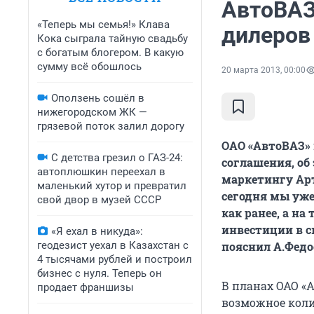
АвтоВАЗ
«Теперь мы семья!» Клава
дилеров
Кока сыграла тайную свадьбу
с богатым блогером. В какую
сумму всё обошлось
20 марта 2013, 00:00
Оползень сошёл в
нижегородском ЖК —
грязевой поток залил дорогу
ОАО «АвтоВАЗ» 
С детства грезил о ГАЗ-24:
соглашения, об
автоплюшкин переехал в
маркетингу Арт
маленький хутор и превратил
сегодня мы уже
свой двор в музей СССР
как ранее, а н
инвестиции в с
«Я ехал в никуда»:
геодезист уехал в Казахстан с
пояснил А.Федо
4 тысячами рублей и построил
бизнес с нуля. Теперь он
В планах ОАО «
продает франшизы
возможное коли