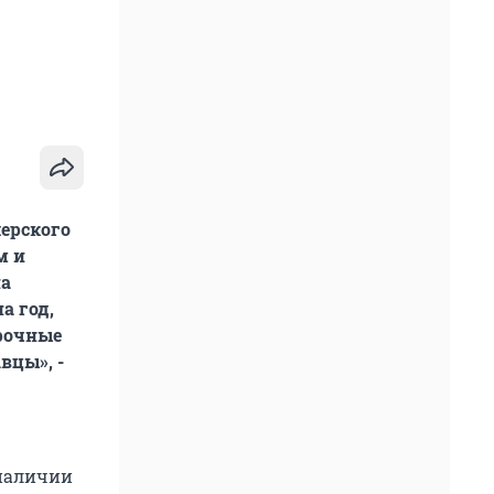
лерского
м и
на
а год,
срочные
вцы», -
 наличии