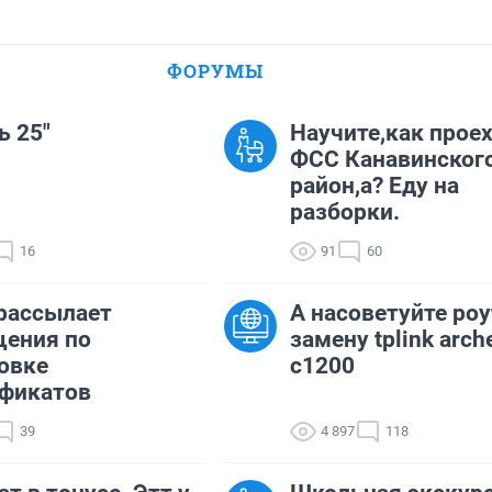
ФОРУМЫ
ь 25"
Научите,как проех
ФСС Канавинског
район,а? Еду на
разборки.
16
91
60
рассылает
А насоветуйте роу
щения по
замену tplink arch
овке
c1200
ификатов
39
4 897
118