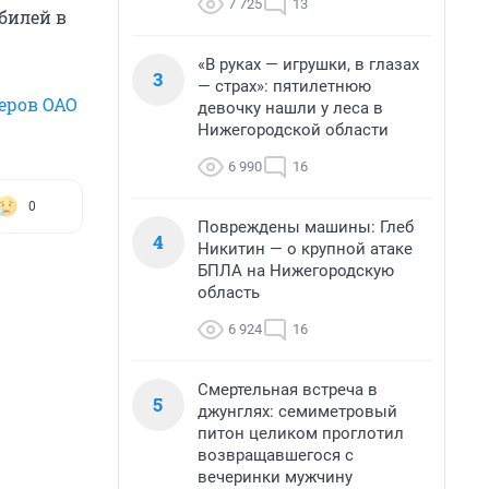
7 725
13
билей в
«В руках — игрушки, в глазах
3
— страх»: пятилетнюю
еров ОАО
девочку нашли у леса в
Нижегородской области
6 990
16
0
Повреждены машины: Глеб
4
Никитин — о крупной атаке
БПЛА на Нижегородскую
область
6 924
16
Смертельная встреча в
5
джунглях: семиметровый
питон целиком проглотил
возвращавшегося с
вечеринки мужчину