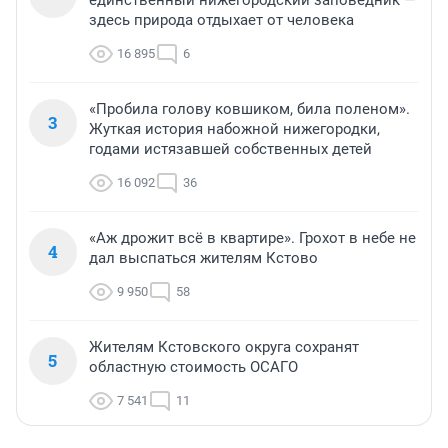
единственный нижегородский заповедник —
здесь природа отдыхает от человека
16 895
6
«Пробила голову ковшиком, била поленом».
3
Жуткая история набожной нижегородки,
годами истязавшей собственных детей
16 092
36
«Аж дрожит всё в квартире». Грохот в небе не
4
дал выспаться жителям Кстово
9 950
58
Жителям Кстовского округа сохранят
5
областную стоимость ОСАГО
7 541
11