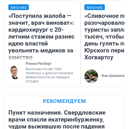
МНЕНИЕ
МНЕНИЕ
«Поступила жалоба —
«Сливочное пи
значит, врач виноват»:
разочаровало»
кардиохирург с 20-
туристы запла
летним стажем разнес
тысяч, чтобы 
идею властей
день гулять по
увольнять медиков за
Юрского перио
хамство
Хогвартсу
Роман Рисберг
Выполнил более 7000
лечебных и диагностических
Яна Шаламова
вмешательств на сердце и
сосудах.
РЕКОМЕНДУЕМ
Пункт назначения. Свердловские
врачи спасли екатеринбурженку,
чудом выжившую после падения