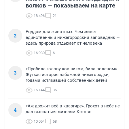
волков — показываем на карте
18 496
21
Роддом для животных. Чем живет
2
единственный нижегородский заповедник —
здесь природа отдыхает от человека
16 930
6
«Пробила голову ковшиком, била поленом».
3
Жуткая история набожной нижегородки,
годами истязавшей собственных детей
16 144
36
«Аж дрожит всё в квартире». Грохот в небе не
4
дал выспаться жителям Кстово
10 054
58