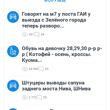
ФОРУМЫ
Говорят на м7 у поста ГАИ у
выезда с Зелёного города
теперь разворо...
591
44
Обувь на девочку 28,29,30 р-р р-
р ( Котофей - осень, кроссы.
Куома...
64 940
65
Штуцеры выводы сапуна
заднего моста Нива, ШНива
3 770
28