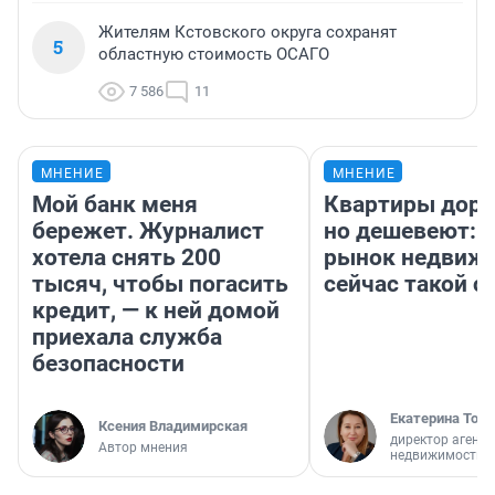
Жителям Кстовского округа сохранят
5
областную стоимость ОСАГО
7 586
11
МНЕНИЕ
МНЕНИЕ
Мой банк меня
Квартиры дор
бережет. Журналист
но дешевеют: 
хотела снять 200
рынок недвиж
тысяч, чтобы погасить
сейчас такой 
кредит, — к ней домой
приехала служба
безопасности
Екатерина Торо
Ксения Владимирская
директор агентс
Автор мнения
недвижимости