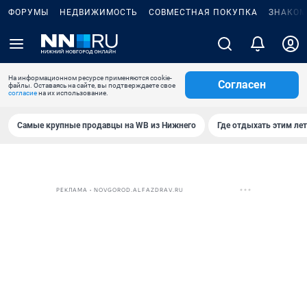
ФОРУМЫ
НЕДВИЖИМОСТЬ
СОВМЕСТНАЯ ПОКУПКА
ЗНАКОМ
На информационном ресурсе применяются cookie-
Согласен
файлы. Оставаясь на сайте, вы подтверждаете свое
согласие
на их использование.
Самые крупные продавцы на WB из Нижнего
Где отдыхать этим ле
РЕКЛАМА • NOVGOROD.ALFAZDRAV.RU