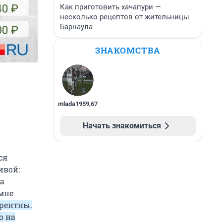
Как приготовить хачапури —
несколько рецептов от жительницы
Барнаула
ЗНАКОМСТВА
mlada1959
,
67
Начать знакомиться
ся
ивой:
на
 мне
урентны.
о на