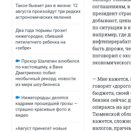
Такое бывает раз в жизни: 12
соглашениям, в
августа произойдут три редких
президент стран
астрономических явления
добывают, цены
по ситуации в 
Два года тюрьмы грозит
например, где 
нижегородке, сбившей
нефтеперерабат
пятилетнего ребенка на
«зебре»
быть дороже, че
поговорил с экс
Прохор Шаляпин влюбился
экономического
по-настоящему, а Ваня
Дмитриенко побил
— Мне кажется,
необычный рекорд: новости
из мира шоу-бизнеса
говорят «дорого
бюджета, своей
Нижегородцы делятся
бензин сейчас 
кадрами прошедшей грозы —
опираясь на арг
страшно красивые фото и
Тюменской обла
видео
кажется, сложн
налогов, приче
«Август принесет новые