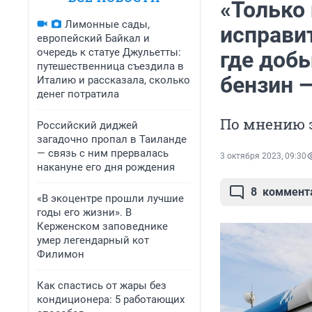
«Только
Лимонные сады,
исправи
европейский Байкал и
очередь к статуе Джульетты:
где доб
путешественница съездила в
бензин 
Италию и рассказала, сколько
денег потратила
По мнению э
Российский диджей
загадочно пропал в Таиланде
— связь с ним прервалась
3 октября 2023, 09:30
накануне его дня рождения
8
коммент
«В экоцентре прошли лучшие
годы его жизни». В
Керженском заповеднике
умер легендарный кот
Филимон
Как спастись от жары без
кондиционера: 5 работающих