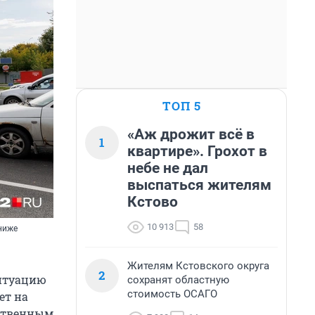
ТОП 5
«Аж дрожит всё в
1
квартире». Грохот в
небе не дал
выспаться жителям
Кстово
10 913
58
 ниже
Жителям Кстовского округа
2
ситуацию
сохранят областную
стоимость ОСАГО
ет на
ьственным