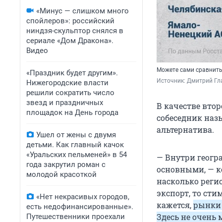
«Минус — слишком много
спойлеров»: российский
ниндзя-скульптор снялся в
сериале «Дом Дракона».
Видео
Можете сами сравнить
«Праздник будет другим».
Источник: 
Дмитрий Гл
Нижегородские власти
решили сократить число
звезд и праздничных
В качестве втор
площадок на День города
собеседник наз
альтернатива.
Ушел от жены с двумя
детьми. Как главный качок
«Уральских пельменей» в 54
— Внутри геогра
года закрутил роман с
основными, — к
молодой красоткой
насколько регио
экспорт, то ст
«Нет некрасивых городов,
кажется,
рынки 
есть недофинансированные».
Здесь не очень 
Путешественники проехали