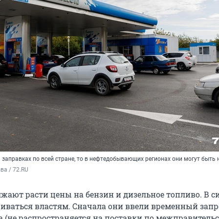
 заправках по всей стране, то в нефтедобывающих регионах они могут быть
а / 72.RU
лжают расти цены на бензин и дизельное топливо. В 
ваться властям. Сначала они ввели временный запр
а (не распространяется на поставки по межправител