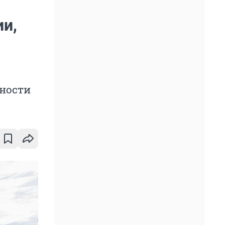
ии,
вности