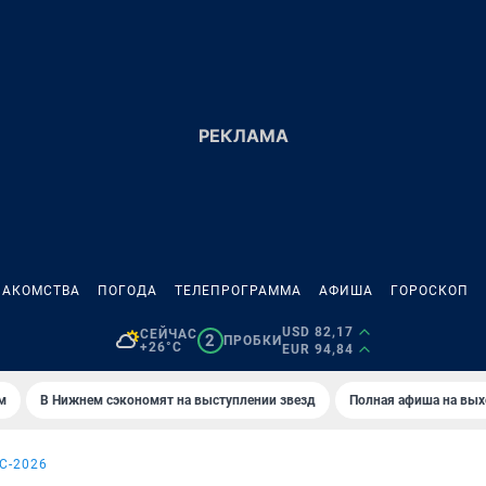
НАКОМСТВА
ПОГОДА
ТЕЛЕПРОГРАММА
АФИША
ГОРОСКОП
USD 82,17
СЕЙЧАС
2
ПРОБКИ
+26°C
EUR 94,84
м
В Нижнем сэкономят на выступлении звезд
Полная афиша на вы
С-2026