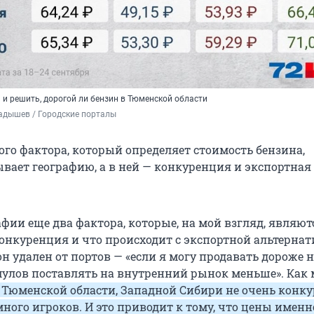
 и решить, дорогой ли бензин в Тюменской области
адышев / Городские порталы
ого фактора, который определяет стоимость бензина,
ывает географию, а в ней — конкуренция и экспортная
фии еще два фактора, которые, на мой взгляд, являют
онкуренция и что происходит с экспортной альтернат
н удален от портов — «если я могу продавать дороже 
имулов поставлять на внутренний рынок меньше». Как
Тюменской области, Западной Сибири не очень конк
много игроков. И это приводит к тому, что цены именн