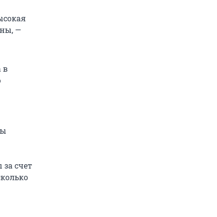
высокая
ены, —
 в
о
ды
 за счет
сколько