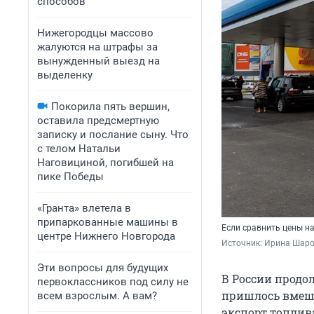
способов
Нижегородцы массово
жалуются на штрафы за
вынужденный выезд на
выделенку
Покорила пять вершин,
оставила предсмертную
записку и послание сыну. Что
с телом Натальи
Наговициной, погибшей на
пике Победы
«Гранта» влетела в
припаркованные машины в
Если сравнить цены на
центре Нижнего Новгорода
Источник: 
Ирина Шаров
Эти вопросы для будущих
В России продо
первоклассников под силу не
пришлось вмеши
всем взрослым. А вам?
экспорт топлив