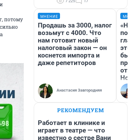
7 225
17
и
МНЕНИЕ
МНЕНИ
г, потому
Продашь за 3000, налог
«Нико
 сильно
возьмут с 4000. Что
побед
а
нам готовит новый
главн
налоговый закон — он
этого
коснется импорта и
бьет 
даже репетиторов
прока
отзыв
Нолан
Анастасия Завгородняя
РЕКОМЕНДУЕМ
Работает в клинике и
играет в театре — что
известно о сестре Вани