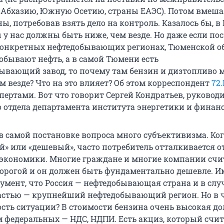
 Абхазию, Южную Осетию, страны ЕАЭС). Потом вмеша
ы, потребовав взять дело на контроль. Казалось бы, в
 у нас должны быть ниже, чем везде. Но даже если по
конкретных нефтедобывающих регионах, Тюменской о
добывают нефть, а в самой Тюмени есть
ывающий завод, то почему там бензин и дизтопливо 
м везде? Что на это влияет? Об этом корреспондент
72
пертами. Вот что говорит Сергей Кондратьев, руковод
 отдела департамента института энергетики и финанс
 в самой постановке вопроса много субъективизма. Ко
й» или «дешевый», часто потребитель отталкивается от
 экономики. Многие граждане и многие компании счи
дорогой и он должен быть фундаментально дешевле. 
умент, что Россия — нефтедобывающая страна и в случ
стью — крупнейший нефтедобывающий регион. Но в ч
ость ситуации? В стоимости бензина очень высокая до
м федеральных — НДС, НДПИ. Есть акциз, который счит