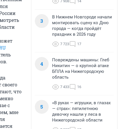
7 908
14
лся
 России
В Нижнем Новгороде начали
смотреть
3
монтировать сцену ко Дню
бласти
города — когда пройдёт
праздник в 2026 году
может
7 723
17
.RU
итель
Повреждены машины: Глеб
ов.
4
Никитин — о крупной атаке
БПЛА на Нижегородскую
область
гда
 своего
7 433
16
тают, что
Именно
«В руках — игрушки, в глазах
ае с
5
— страх»: пятилетнюю
ем, мне
девочку нашли у леса в
ля
Нижегородской области
ается