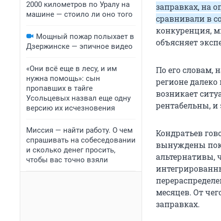
2000 километров по Уралу на
заправках, на 
машине — стоило ли оно того
сравнивали в с
конкуренция, мн
Мощный пожар полыхает в
объясняет экспе
Дзержинске — эпичное видео
«Они всё еще в лесу, и им
По его словам,
нужна помощь»: сын
регионе далеко 
пропавших в тайге
возникает ситу
Усольцевых назвал еще одну
рентабельны, и
версию их исчезновения
Миссия — найти работу. О чем
Кондратьев гов
спрашивать на собеседовании
вынуждены поку
и сколько денег просить,
альтернативы, ч
чтобы вас точно взяли
интегрированны
перераспределе
месяцев. От чег
заправках.