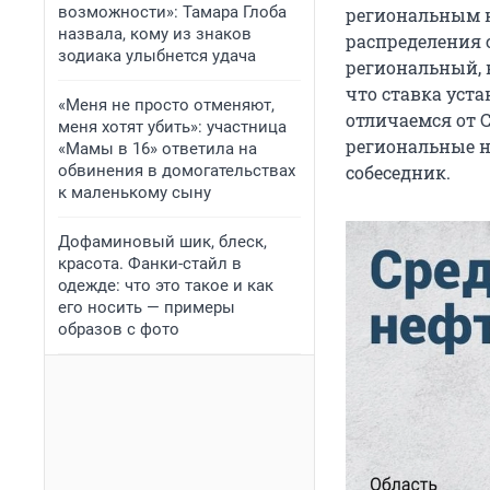
возможности»: Тамара Глоба
региональным н
назвала, кому из знаков
распределения 
зодиака улыбнется удача
региональный, н
что ставка уст
«Меня не просто отменяют,
отличаемся от 
меня хотят убить»: участница
региональные н
«Мамы в 16» ответила на
обвинения в домогательствах
собеседник.
к маленькому сыну
Дофаминовый шик, блеск,
красота. Фанки-стайл в
одежде: что это такое и как
его носить — примеры
образов с фото