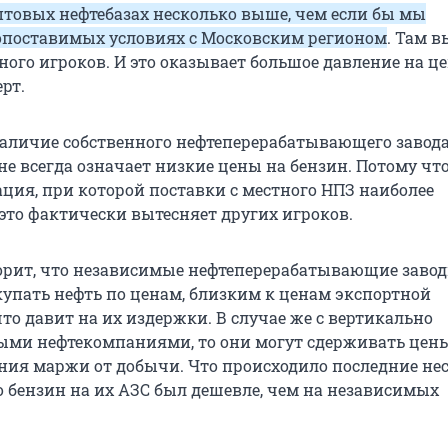
оптовых нефтебазах несколько выше, чем если бы мы
опоставимых условиях с Московским регионом
. Там 
ого игроков. И это оказывает большое давление на ц
рт.
 наличие собственного нефтеперерабатывающего завода
не всегда означает низкие цены на бензин. Потому чт
ация, при которой поставки с местного НПЗ наиболее
 это фактически вытесняет других игроков.
орит, что независимые нефтеперерабатывающие заво
пать нефть по ценам, близким к ценам экспортной
то давит на их издержки. В случае же с вертикально
ми нефтекомпаниями, то они могут сдерживать цены
ния маржи от добычи. Что происходило последние не
о бензин на их АЗС был дешевле, чем на независимых