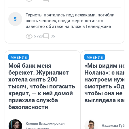
Туристы прятались под лежаками, погибли
5
шесть человек, среди жертв дети: что
известно об атаке на пляж в Геленджике
6 728
36
МНЕНИЕ
МНЕНИЕ
Мой банк меня
«Мы видим нов
бережет. Журналист
Нолана»: с как
хотела снять 200
настроем нужн
тысяч, чтобы погасить
смотреть «Оди
кредит, — к ней домой
чтобы она не
приехала служба
выглядела как
безопасности
Ксения Владимирская
Надежда Губар