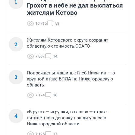
1
Грохот в небе не дал выспаться
жителям Кстово
10 715
58
Жителям Кстовского округа сохранят
2
областную стоимость ОСАГО
7 807
14
Повреждены машины: Глеб Никитин — о
3
крупной атаке БПЛА на Нижегородскую
область
7 174
16
«В руках — игрушки, в глазах — страх»:
4
пятилетнюю девочку нашли у леса в
Нижегородской области
7 125
17