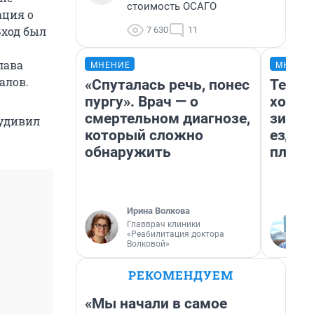
стоимость ОСАГО
ация о
Вход был
7 630
11
лава
МНЕНИЕ
МНЕНИ
алов.
«Спуталась речь, понес
Тепло
пургу». Врач — о
холод
смертельном диагнозе,
зимой
 удивил
который сложно
ездит
обнаружить
плюсы
Ирина Волкова
Главврач клиники
«Реабилитация доктора
Волковой»
РЕКОМЕНДУЕМ
«Мы начали в самое