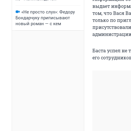
выдает информа
«Не просто слух»: Федору
том, что Вася 
Бондарчуку приписывают
только по приг
новый роман — с кем
присутствовали
администрации 
Баста успел не 
его сотрудников