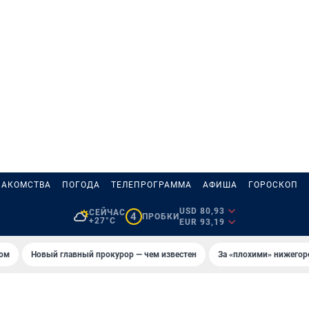
НАКОМСТВА
ПОГОДА
ТЕЛЕПРОГРАММА
АФИША
ГОРОСКОП
USD 80,93
СЕЙЧАС
4
ПРОБКИ
+27°C
EUR 93,19
том
Новый главный прокурор — чем известен
За «плохими» нижего