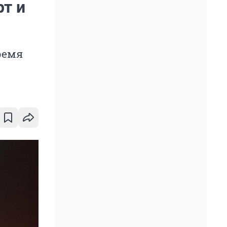
рт и
ремя