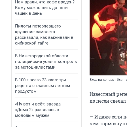
Нам врали, что кофе вреден?
Кому можно пить до пяти
чашек в день
Пилоты потерпевшего
крушение самолета
рассказали, как выживали в
сибирской тайге
В Нижегородской области
полицейские усилят контроль
за мотоциклистами
В 100 г всего 23 ккал: три
Вход на концерт был 
рецепта с главным летним
продуктом
Известный рэпер
из песен сдела
«Ну вот и всё»: звезда
«Дома-2» развелась с
молодым мужем
— И даже если п
чем тормозну к