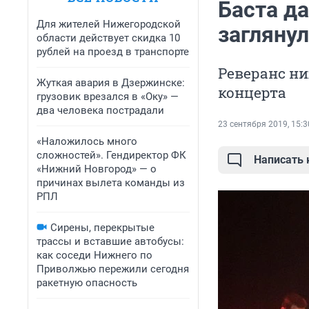
Баста д
Для жителей Нижегородской
загляну
области действует скидка 10
рублей на проезд в транспорте
Реверанс ни
Жуткая авария в Дзержинске:
концерта
грузовик врезался в «Оку» —
два человека пострадали
23 сентября 2019, 15:3
«Наложилось много
сложностей». Гендиректор ФК
Написать
«Нижний Новгород» — о
причинах вылета команды из
РПЛ
Сирены, перекрытые
трассы и вставшие автобусы:
как соседи Нижнего по
Приволжью пережили сегодня
ракетную опасность