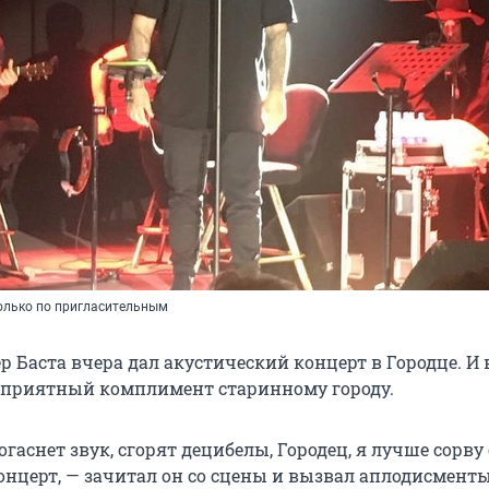
только по пригласительным
 Баста вчера дал акустический концерт в Городце. И 
л приятный комплимент старинному городу.
огаснет звук, сгорят децибелы, Городец, я лучше сорву
онцерт, — зачитал он со сцены и вызвал аплодисменты