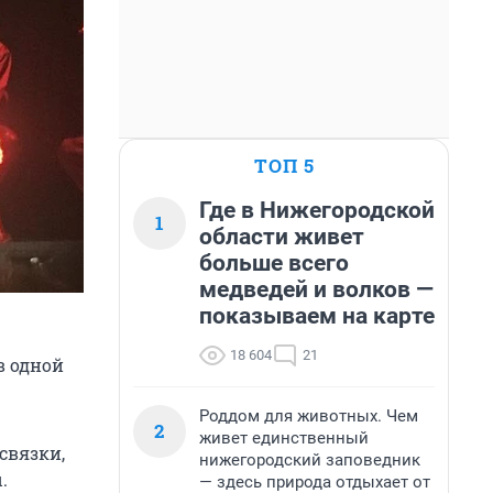
ТОП 5
Где в Нижегородской
1
области живет
больше всего
медведей и волков —
показываем на карте
18 604
21
в одной
Роддом для животных. Чем
2
живет единственный
 связки,
нижегородский заповедник
.
— здесь природа отдыхает от