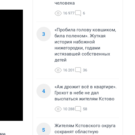
человека
16 977
6
«Пробила голову ковшиком,
3
била поленом». Жуткая
история набожной
нижегородки, годами
истязавшей собственных
детей
16 201
36
«Аж дрожит всё в квартире».
4
Грохот в небе не дал
выспаться жителям Кстово
10 288
58
Жителям Кстовского округа
5
сохранят областную
 не