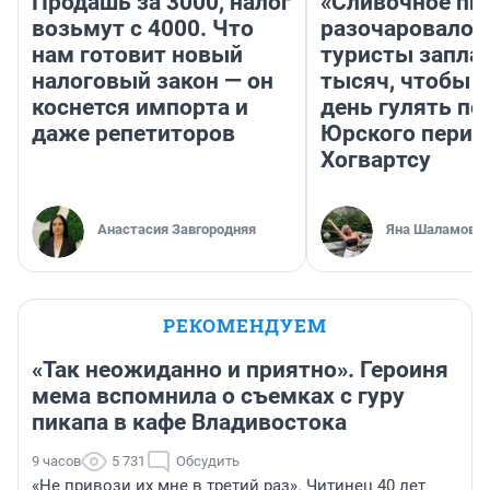
Продашь за 3000, налог
«Сливочное пи
возьмут с 4000. Что
разочаровало»
нам готовит новый
туристы запла
налоговый закон — он
тысяч, чтобы 
коснется импорта и
день гулять по
даже репетиторов
Юрского перио
Хогвартсу
Анастасия Завгородняя
Яна Шаламова
РЕКОМЕНДУЕМ
«Так неожиданно и приятно». Героиня
мема вспомнила о съемках с гуру
пикапа в кафе Владивостока
9 часов
5 731
Обсудить
«Не привози их мне в третий раз». Читинец 40 лет