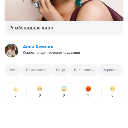
Ромбовидное лицо
Анна Хемлих
Корреспондент evergreen-редакции
Тест
Психология
Лицо
Внешность
Зеркало
0
0
0
1
0