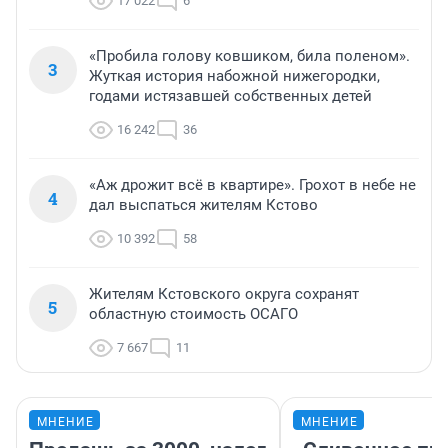
17 022
6
«Пробила голову ковшиком, била поленом».
3
Жуткая история набожной нижегородки,
годами истязавшей собственных детей
16 242
36
«Аж дрожит всё в квартире». Грохот в небе не
4
дал выспаться жителям Кстово
10 392
58
Жителям Кстовского округа сохранят
5
областную стоимость ОСАГО
7 667
11
МНЕНИЕ
МНЕНИЕ