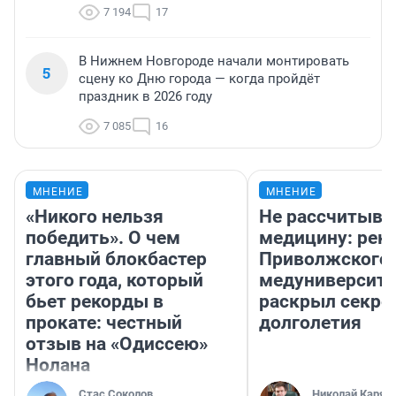
7 194
17
В Нижнем Новгороде начали монтировать
5
сцену ко Дню города — когда пройдёт
праздник в 2026 году
7 085
16
МНЕНИЕ
МНЕНИЕ
«Никого нельзя
Не рассчитыва
победить». О чем
медицину: рек
главный блокбастер
Приволжского
этого года, который
медуниверсите
бьет рекорды в
раскрыл секре
прокате: честный
долголетия
отзыв на «Одиссею»
Нолана
Стас Соколов
Николай Каряк