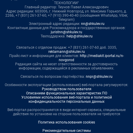
ТЕХНОЛОГИИ"
Главный редактор: Тиунов Павел Александрович
Адрес редакции: 603006, г. Нижний Новгород, ул. Максима Горького, д.
226Б, +7 (831) 261-37-60, +7 (910) 390-40-40 (сообщения WhatsApp, Viber,
Telegram)
Электронный адрес редакции:
nn@shkulev.ru
Контактные данные для Роскомнадзора и государственных органов:
juristnn@shkulev.ru
Техподдержка:
help@shkulev.ru
Связаться с отделом продаж: +7 (831) 261-37-60 доб. 3335,
reklamann@shkulev.ru
Прайс-лист и информация для клиентов:
http://mediakit.iportal.ru/n-
novgorod
Редакция сайта не несет ответственности за достоверность
информации, содержащейся в рекламных объявлениях.
Связаться по вопросам партнёрства:
nnpr@shkulev.ru
Особенности эксплуатации (использования) веб-портала регулируются:
Руководством пользователя
Описанием функциональных характеристик ПО
Условиями использования веб-портала и политикой
конфиденциальности персональных данных
Веб-портал распространяется в виде интернет-сервиса, специальные
действия по установке на стороне пользователя не требуются
Политика использования cookies
Рекомендательные системы