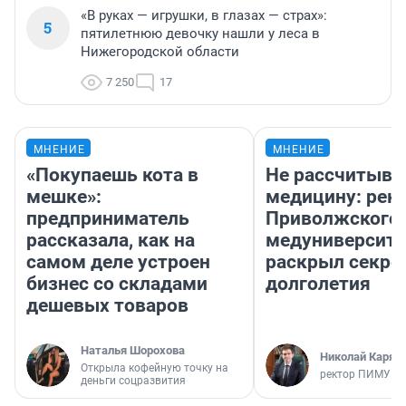
«В руках — игрушки, в глазах — страх»:
5
пятилетнюю девочку нашли у леса в
Нижегородской области
7 250
17
МНЕНИЕ
МНЕНИЕ
«Покупаешь кота в
Не рассчитыва
мешке»:
медицину: рек
предприниматель
Приволжского
рассказала, как на
медуниверсите
самом деле устроен
раскрыл секре
бизнес со складами
долголетия
дешевых товаров
Наталья Шорохова
Николай Каряк
Открыла кофейную точку на
ректор ПИМУ
деньги соцразвития