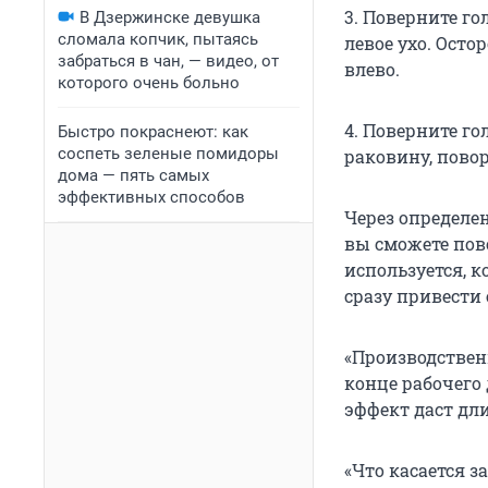
3. Поверните го
В Дзержинске девушка
сломала копчик, пытаясь
левое ухо. Ост
забраться в чан, — видео, от
влево.
которого очень больно
4. Поверните г
Быстро покраснеют: как
соспеть зеленые помидоры
раковину, пово
дома — пять самых
эффективных способов
Через определе
вы сможете пово
используется, 
сразу привести 
«Производствен
конце рабочего
эффект даст дл
«Что касается з