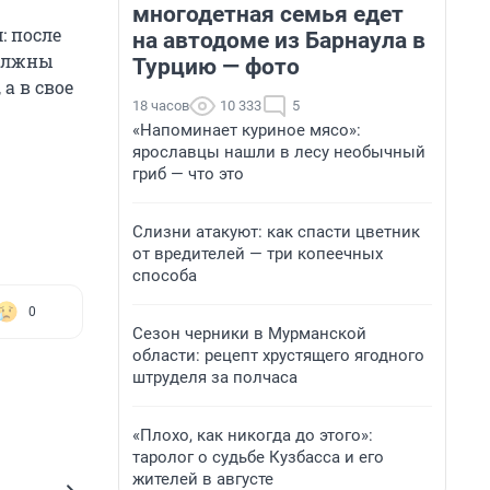
многодетная семья едет
: после
на автодоме из Барнаула в
должны
Турцию — фото
а в свое
18 часов
10 333
5
«Напоминает куриное мясо»:
ярославцы нашли в лесу необычный
гриб — что это
Слизни атакуют: как спасти цветник
от вредителей — три копеечных
способа
0
Сезон черники в Мурманской
области: рецепт хрустящего ягодного
штруделя за полчаса
«Плохо, как никогда до этого»:
таролог о судьбе Кузбасса и его
жителей в августе