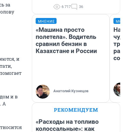
сь за
6 717
36
голову
МНЕНИЕ
МНЕНИ
«Машина просто
Насле
ю
полетела». Водитель
чудом
сравнил бензин в
транс
Казахстане и России
разне
совет
еются, и
тати,
 помогает
Анатолий Кузнецов
дом и в
. А
РЕКОМЕНДУЕМ
«Расходы на топливо
относится
колоссальные»: как