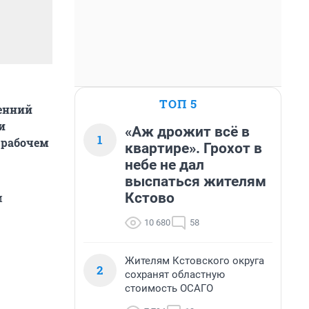
ТОП 5
енний
и
«Аж дрожит всё в
1
 рабочем
квартире». Грохот в
небе не дал
выспаться жителям
Кстово
и
10 680
58
Жителям Кстовского округа
2
сохранят областную
стоимость ОСАГО