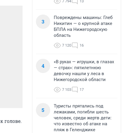
7 794
13
Повреждены машины: Глеб
3
Никитин — о крупной атаке
БПЛА на Нижегородскую
область
7 120
16
«В руках — игрушки, в глазах
4
— страх»: пятилетнюю
девочку нашли у леса в
Нижегородской области
7 103
17
Туристы прятались под
5
лежаками, погибли шесть
человек, среди жертв дети:
к голове.
что известно об атаке на
пляж в Геленджике