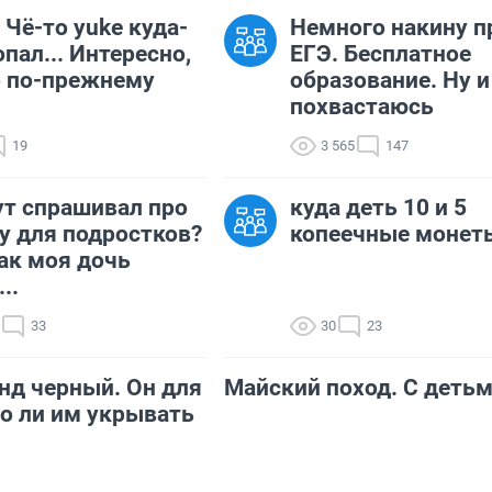
 Чё-то yuke куда-
Немного накину п
опал... Интересно,
ЕГЭ. Бесплатное
о по-прежнему
образование. Ну и
похвастаюсь
19
3 565
147
ут спрашивал про
куда деть 10 и 5
у для подростков?
копеечные монет
ак моя дочь
..
33
30
23
нд черный. Он для
Майский поход. С детьм
о ли им укрывать