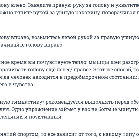
лову влево. Заведите правую руку за голову и ухватите
орожно тяните рукой за ушную раковину, поворачивая 
олову вправо, возьмитесь левой рукой за правую ушну
рачивайте голову вправо.
нное время вы почувствуете тепло: мышцы шеи разогр
рачивать голову ещё левее/ правее. Этот же способ, кс
когда человек находится в предобморочном состоянии:
его в чувства.
ную гимнастику» рекомендуется выполнять перед обе
 дня. Одно упражнение займет у вас не больше минуты
ительный и позитивный.
анятий спортом, то все зависит от того, к какому типу 