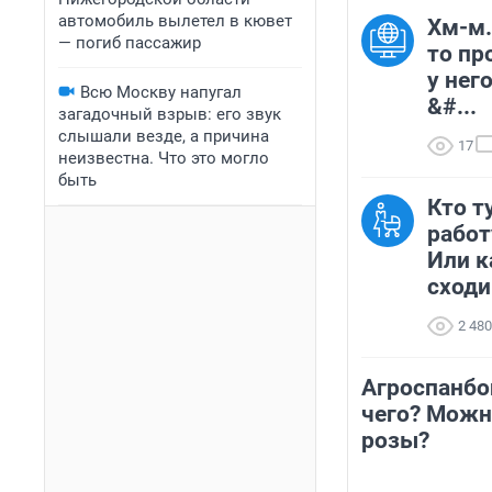
автомобиль вылетел в кювет
Хм-м.
— погиб пассажир
то пр
у нег
Всю Москву напугал
&#...
загадочный взрыв: его звук
слышали везде, а причина
17
неизвестна. Что это могло
быть
Кто т
работ
Или к
сходи.
2 480
Агроспанбо
чего? Можн
розы?