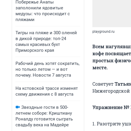
Побережье Анапы
заполонили ядовитые
медузы: что происходит с
пляжами
playground.ru
Тигры на пляже и 300 оленей
в дикой природе: топ-24
самых красивых бухт
Всем нагулявш
Приморского края
кофе посвящает
простых физич
Рабочий день хотят сократить,
месте.
но только летом — и вот
почему. Новости 7 августа
Советует
Татья
На кстовской трассе изменят
Нижегородской
схему движения с 8 августа
Упражнение № 1
Звездные гости в 500-
летнем соборе: Криштиану
Роналду готовится сыграть
1. Разотрите уш
свадьбу века на Мадейре