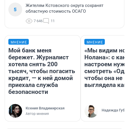
Жителям Кстовского округа сохранят
5
областную стоимость ОСАГО
7 646
11
МНЕНИЕ
МНЕНИЕ
Мой банк меня
«Мы видим нов
бережет. Журналист
Нолана»: с как
хотела снять 200
настроем нужн
тысяч, чтобы погасить
смотреть «Оди
кредит, — к ней домой
чтобы она не
приехала служба
выглядела как
безопасности
Ксения Владимирская
Надежда Губар
Автор мнения