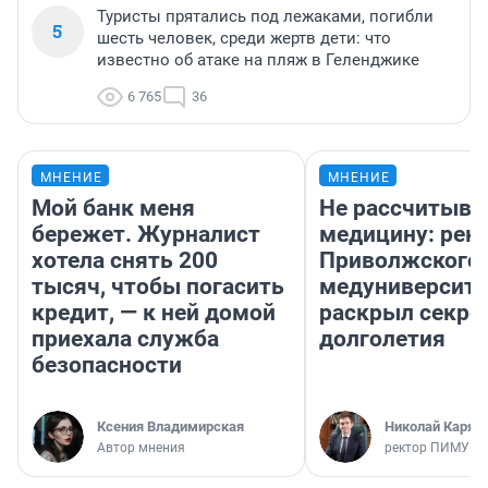
Туристы прятались под лежаками, погибли
5
шесть человек, среди жертв дети: что
известно об атаке на пляж в Геленджике
6 765
36
МНЕНИЕ
МНЕНИЕ
Мой банк меня
Не рассчитыва
бережет. Журналист
медицину: рек
хотела снять 200
Приволжского
тысяч, чтобы погасить
медуниверсите
кредит, — к ней домой
раскрыл секре
приехала служба
долголетия
безопасности
Ксения Владимирская
Николай Каряк
Автор мнения
ректор ПИМУ