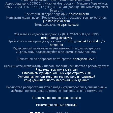
Главный редактор: Тиунов Павел Александрович
Адрес редакции: 603006, г. Нижний Новгород, ул. Максима Горького, д.
226Б, +7 (831) 261-37-60, +7 (910) 390-40-40 (сообщения WhatsApp, Viber,
Telegram)
Электронный адрес редакции:
nn@shkulev.ru
Контактные данные для Роскомнадзора и государственных органов:
juristnn@shkulev.ru
Техподдержка:
help@shkulev.ru
Связаться с отделом продаж: +7 (831) 261-37-60 доб. 3335,
reklamann@shkulev.ru
Прайс-лист и информация для клиентов:
http://mediakit.iportal.ru/n-
novgorod
Редакция сайта не несет ответственности за достоверность
информации, содержащейся в рекламных объявлениях.
Связаться по вопросам партнёрства:
nnpr@shkulev.ru
Особенности эксплуатации (использования) веб-портала регулируются:
Руководством пользователя
Описанием функциональных характеристик ПО
Условиями использования веб-портала и политикой
конфиденциальности персональных данных
Веб-портал распространяется в виде интернет-сервиса, специальные
действия по установке на стороне пользователя не требуются
Политика использования cookies
Рекомендательные системы