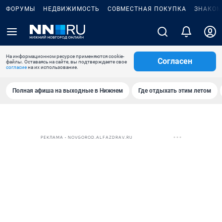
ФОРУМЫ
НЕДВИЖИМОСТЬ
СОВМЕСТНАЯ ПОКУПКА
ЗНАКОМ
На информационном ресурсе применяются cookie-
Согласен
файлы. Оставаясь на сайте, вы подтверждаете свое
согласие
на их использование.
Полная афиша на выходные в Нижнем
Где отдыхать этим летом
РЕКЛАМА • NOVGOROD.ALFAZDRAV.RU