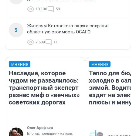
10 196
58
Жителям Кстовского округа сохранят
5
областную стоимость ОСАГО
7 609
11
МНЕНИЕ
МНЕНИЕ
Наследие, которое
Тепло для бюд
чудом не развалилось:
холодно в сало
транспортный эксперт
зимой. Водител
разнес миф о «вечных»
ездит на элект
советских дорогах
плюсы и мину
Олег Арефьев
Блогер, предприниматель,