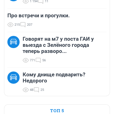
1 194
11
Про встречи и прогулки.
215
207
Говорят на м7 у поста ГАИ у
выезда с Зелёного города
теперь разворо...
771
56
Кому днище подварить?
Недорого
48
25
ТОП 5