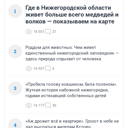
Где в Нижегородской области
1
живет больше всего медведей и
волков — показываем на карте
18 551
21
Роддом для животных. Чем живет
2
единственный нижегородский заповедник —
здесь природа отдыхает от человека
16 957
6
«Пробила голову ковшиком, била поленом».
3
Жуткая история набожной нижегородки,
годами истязавшей собственных детей
16 177
36
«Аж дрожит всё в квартире». Грохот в небе не
4
дал выспаться жителям Кстово