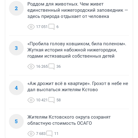
Роддом для животных. Чем живет
2
единственный нижегородский заповедник —
здесь природа отдыхает от человека
17 051
6
«Пробила голову ковшиком, била поленом».
3
Жуткая история набожной нижегородки,
годами истязавшей собственных детей
16 265
36
«Аж дрожит всё в квартире». Грохот в небе не
4
дал выспаться жителям Кстово
10 421
58
Жителям Кстовского округа сохранят
5
областную стоимость ОСАГО
7 683
11