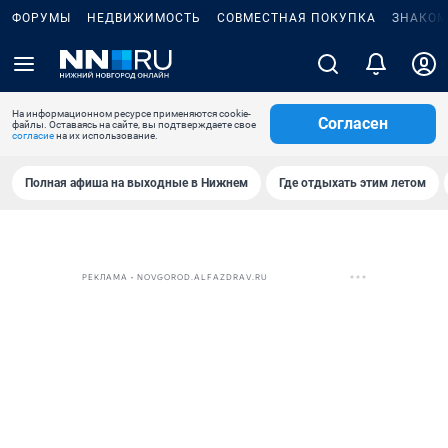
ФОРУМЫ
НЕДВИЖИМОСТЬ
СОВМЕСТНАЯ ПОКУПКА
ЗНАКОМ
На информационном ресурсе применяются cookie-
Согласен
файлы. Оставаясь на сайте, вы подтверждаете свое
согласие
на их использование.
Полная афиша на выходные в Нижнем
Где отдыхать этим летом
РЕКЛАМА • NOVGOROD.ALFAZDRAV.RU