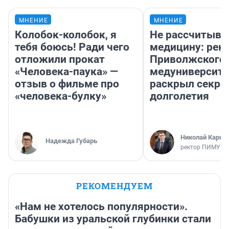
МНЕНИЕ
МНЕНИЕ
Колобок-колобок, я
Не рассчитыва
тебя боюсь! Ради чего
медицину: рек
отложили прокат
Приволжского
«Человека-паука» —
медуниверсите
отзыв о фильме про
раскрыл секре
«человека-булку»
долголетия
Николай Каряк
Надежда Губарь
ректор ПИМУ
РЕКОМЕНДУЕМ
«Нам не хотелось популярности».
Бабушки из уральской глубинки стали