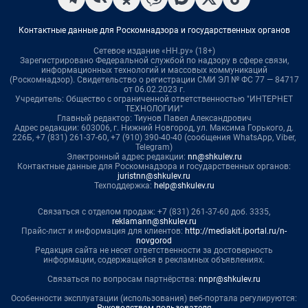
Контактные данные для Роскомнадзора и государственных органов
Сетевое издание «НН.ру» (18+)
Зарегистрировано Федеральной службой по надзору в сфере связи,
информационных технологий и массовых коммуникаций
(Роскомнадзор). Свидетельство о регистрации СМИ ЭЛ № ФС 77 — 84717
от 06.02.2023 г.
Учредитель: Общество с ограниченной ответственностью "ИНТЕРНЕТ
ТЕХНОЛОГИИ"
Главный редактор: Тиунов Павел Александрович
Адрес редакции: 603006, г. Нижний Новгород, ул. Максима Горького, д.
226Б, +7 (831) 261-37-60, +7 (910) 390-40-40 (сообщения WhatsApp, Viber,
Telegram)
Электронный адрес редакции:
nn@shkulev.ru
Контактные данные для Роскомнадзора и государственных органов:
juristnn@shkulev.ru
Техподдержка:
help@shkulev.ru
Связаться с отделом продаж: +7 (831) 261-37-60 доб. 3335,
reklamann@shkulev.ru
Прайс-лист и информация для клиентов:
http://mediakit.iportal.ru/n-
novgorod
Редакция сайта не несет ответственности за достоверность
информации, содержащейся в рекламных объявлениях.
Связаться по вопросам партнёрства:
nnpr@shkulev.ru
Особенности эксплуатации (использования) веб-портала регулируются: