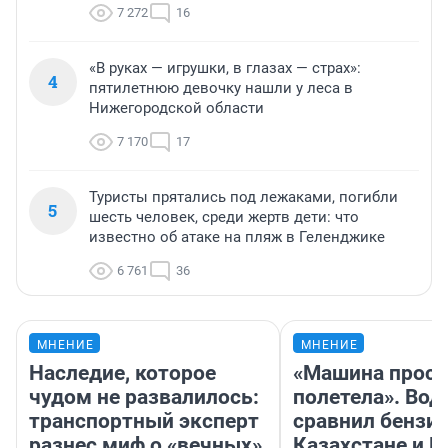
7 272
16
«В руках — игрушки, в глазах — страх»:
4
пятилетнюю девочку нашли у леса в
Нижегородской области
7 170
17
Туристы прятались под лежаками, погибли
5
шесть человек, среди жертв дети: что
известно об атаке на пляж в Геленджике
6 761
36
МНЕНИЕ
МНЕНИЕ
Наследие, которое
«Машина прост
чудом не развалилось:
полетела». Вод
транспортный эксперт
сравнил бензин
разнес миф о «вечных»
Казахстане и Р