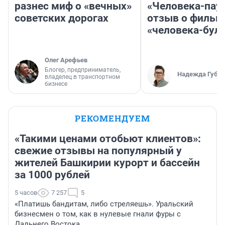
разнес миф о «вечных»
«Человека-пау
советских дорогах
отзыв о фильм
«человека-бул
Олег Арефьев
Блогер, предприниматель,
Надежда Губар
владелец в транспортном
бизнесе
РЕКОМЕНДУЕМ
«Такими ценами отобьют клиентов»:
свежие отзывы на популярный у
жителей Башкирии курорт и бассейн
за 1000 рублей
5 часов
7 257
5
«Платишь бандитам, либо стреляешь». Уральский
бизнесмен о том, как в нулевые гнали фуры с
Дальнего Востока