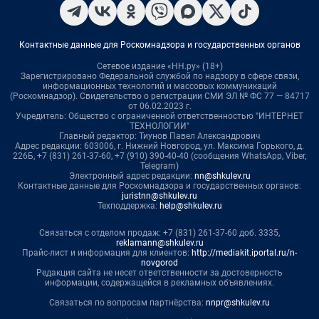
Контактные данные для Роскомнадзора и государственных органов
Сетевое издание «НН.ру» (18+)
Зарегистрировано Федеральной службой по надзору в сфере связи,
информационных технологий и массовых коммуникаций
(Роскомнадзор). Свидетельство о регистрации СМИ ЭЛ № ФС 77 — 84717
от 06.02.2023 г.
Учредитель: Общество с ограниченной ответственностью "ИНТЕРНЕТ
ТЕХНОЛОГИИ"
Главный редактор: Тиунов Павел Александрович
Адрес редакции: 603006, г. Нижний Новгород, ул. Максима Горького, д.
226Б, +7 (831) 261-37-60, +7 (910) 390-40-40 (сообщения WhatsApp, Viber,
Telegram)
Электронный адрес редакции:
nn@shkulev.ru
Контактные данные для Роскомнадзора и государственных органов:
juristnn@shkulev.ru
Техподдержка:
help@shkulev.ru
Связаться с отделом продаж: +7 (831) 261-37-60 доб. 3335,
reklamann@shkulev.ru
Прайс-лист и информация для клиентов:
http://mediakit.iportal.ru/n-
novgorod
Редакция сайта не несет ответственности за достоверность
информации, содержащейся в рекламных объявлениях.
Связаться по вопросам партнёрства:
nnpr@shkulev.ru