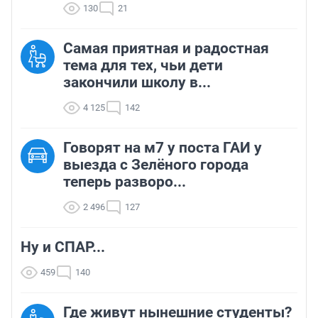
130
21
Самая приятная и радостная
тема для тех, чьи дети
закончили школу в...
4 125
142
Говорят на м7 у поста ГАИ у
выезда с Зелёного города
теперь разворо...
2 496
127
Ну и СПАР...
459
140
Где живут нынешние студенты?