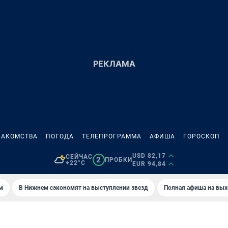
НАКОМСТВА
ПОГОДА
ТЕЛЕПРОГРАММА
АФИША
ГОРОСКОП
USD 82,17
СЕЙЧАС
2
ПРОБКИ
+22°C
EUR 94,84
м
В Нижнем сэкономят на выступлении звезд
Полная афиша на вы