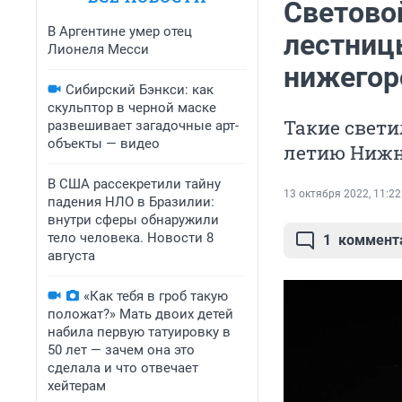
Светово
В Аргентине умер отец
лестниц
Лионеля Месси
нижегор
Сибирский Бэнкси: как
скульптор в черной маске
Такие свети
развешивает загадочные арт-
объекты — видео
летию Нижн
В США рассекретили тайну
13 октября 2022, 11:22
падения НЛО в Бразилии:
внутри сферы обнаружили
тело человека. Новости 8
1
коммент
августа
«Как тебя в гроб такую
положат?» Мать двоих детей
набила первую татуировку в
50 лет — зачем она это
сделала и что отвечает
хейтерам