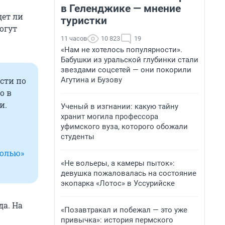
в Геленджике — мнение
дет ли
туристки
огут
11 часов
10 823
19
«Нам не хотелось популярности».
Бабушки из уральской глубинки стали
звездами соцсетей — они покорили
Агутина и Бузову
сти по
о в
и.
Ученый в изгнании: какую тайну
хранит могила профессора
уфимского вуза, которого обожали
студенты
болью»
«Не вольеры, а камеры пыток»:
девушка пожаловалась на состояние
экопарка «Лотос» в Уссурийске
да. На
«Позавтракал и побежал — это уже
привычка»: история пермского