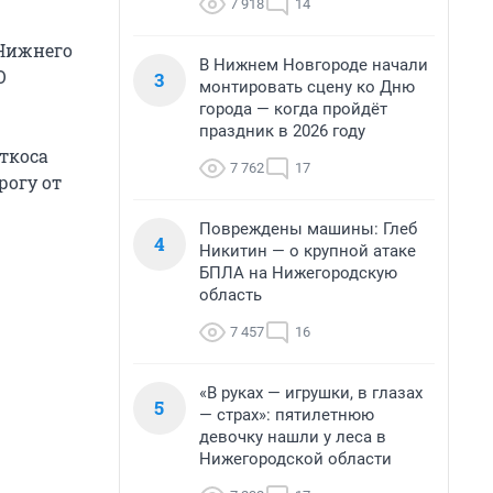
7 918
14
 Нижнего
В Нижнем Новгороде начали
О
3
монтировать сцену ко Дню
города — когда пройдёт
праздник в 2026 году
ткоса
7 762
17
рогу от
Повреждены машины: Глеб
4
Никитин — о крупной атаке
БПЛА на Нижегородскую
область
7 457
16
«В руках — игрушки, в глазах
5
— страх»: пятилетнюю
девочку нашли у леса в
Нижегородской области