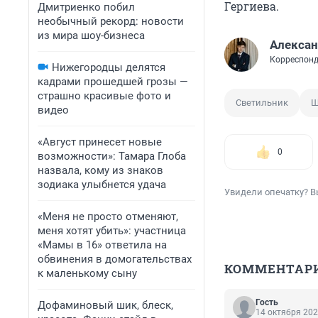
Гергиева.
Дмитриенко побил
необычный рекорд: новости
из мира шоу-бизнеса
Алексан
Корреспонд
Нижегородцы делятся
кадрами прошедшей грозы —
страшно красивые фото и
Светильник
Ш
видео
«Август принесет новые
0
возможности»: Тамара Глоба
назвала, кому из знаков
зодиака улыбнется удача
Увидели опечатку? В
«Меня не просто отменяют,
меня хотят убить»: участница
«Мамы в 16» ответила на
обвинения в домогательствах
КОММЕНТАР
к маленькому сыну
Гость
Дофаминовый шик, блеск,
14 октября 202