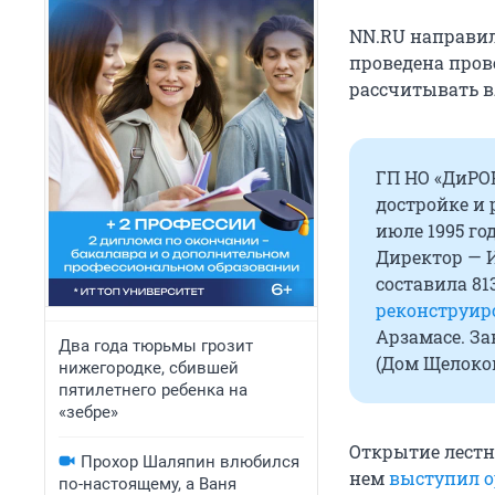
NN.RU направил
проведена пров
рассчитывать в
ГП НО «ДиРО
достройке и
июле 1995 г
Директор — И
составила 81
реконструир
Арзамасе. З
Два года тюрьмы грозит
(Дом Щелоков
нижегородке, сбившей
пятилетнего ребенка на
«зебре»
Открытие лест
Прохор Шаляпин влюбился
нем
выступил о
по-настоящему, а Ваня