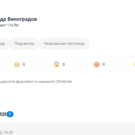
др Виноградов
ент 116.RU
ар
Подсветка
Чкаловская лестница
0
0
0
ыделите фрагмент и нажмите Ctrl+Enter
ИИ
1
2, 19:33