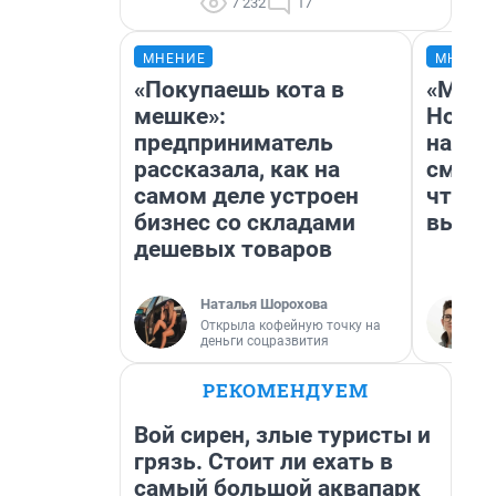
7 232
17
МНЕНИЕ
МНЕНИ
«Покупаешь кота в
«Мы в
мешке»:
Нолан
предприниматель
настр
рассказала, как на
смотр
самом деле устроен
чтобы
бизнес со складами
выгля
дешевых товаров
Наталья Шорохова
Открыла кофейную точку на
деньги соцразвития
РЕКОМЕНДУЕМ
Вой сирен, злые туристы и
грязь. Стоит ли ехать в
самый большой аквапарк