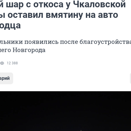
й шар с откоса у Чкаловской
ы оставил вмятину на авто
одца
льники появились после благоустройства
его Новгорода
12 388
арий