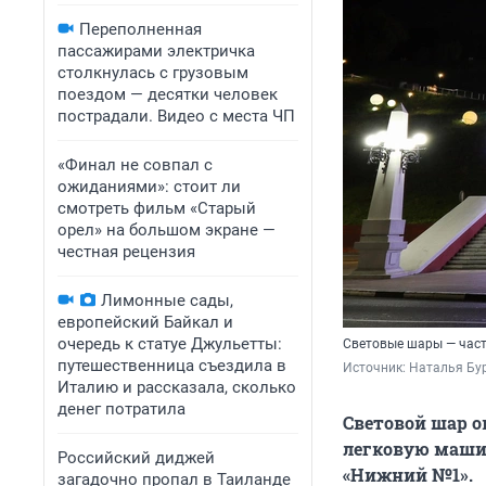
Переполненная
пассажирами электричка
столкнулась с грузовым
поездом — десятки человек
пострадали. Видео с места ЧП
«Финал не совпал с
ожиданиями»: стоит ли
смотреть фильм «Старый
орел» на большом экране —
честная рецензия
Лимонные сады,
европейский Байкал и
очередь к статуе Джульетты:
Световые шары — част
путешественница съездила в
Источник: 
Наталья Бу
Италию и рассказала, сколько
денег потратила
Световой шар о
легковую машин
Российский диджей
«Нижний №1».
загадочно пропал в Таиланде