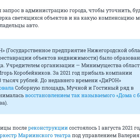
 запрос в администрацию города, чтобы уточнить, бу
ерка светящихся объектов и на какую компенсацию м
ладельцы авто.
Н» (Государственное предприятие Нижегородской обла
 реставрации объектов недвижимости) было образован
ода. Учредителем организации — Минимущества област
горь Коробейников. За 2021 год прибыль компании
3 тысяч рублей. До недавнего времени «ДиРОН»
овала
Соборную площадь, Мучной и Гостиный ряд в
анималась
восстановлением так называемого «Дома с 
а).
ницы после
реконструкции
состоялось 1 августа 2021 го
ркестр Мариинского театра
под управлением Валерия