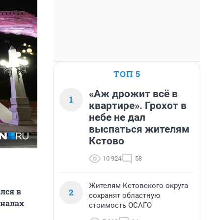
ТОП 5
«Аж дрожит всё в
1
квартире». Грохот в
небе не дал
выспаться жителям
Кстово
10 924
58
Жителям Кстовского округа
лся в
2
сохранят областную
аналах
стоимость ОСАГО