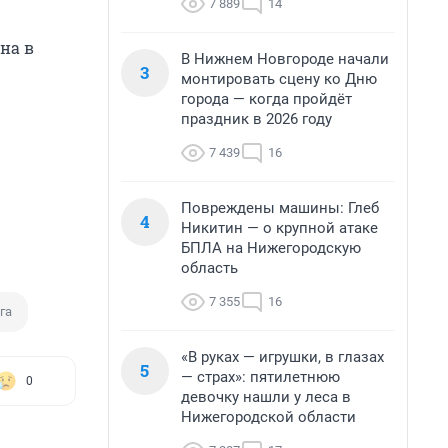
7 889
14
на в
В Нижнем Новгороде начали
3
монтировать сцену ко Дню
города — когда пройдёт
праздник в 2026 году
7 439
16
Повреждены машины: Глеб
4
Никитин — о крупной атаке
БПЛА на Нижегородскую
область
7 355
16
га
«В руках — игрушки, в глазах
5
— страх»: пятилетнюю
0
девочку нашли у леса в
Нижегородской области