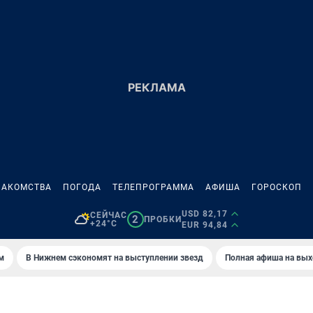
НАКОМСТВА
ПОГОДА
ТЕЛЕПРОГРАММА
АФИША
ГОРОСКОП
USD 82,17
СЕЙЧАС
2
ПРОБКИ
+24°C
EUR 94,84
м
В Нижнем сэкономят на выступлении звезд
Полная афиша на вы