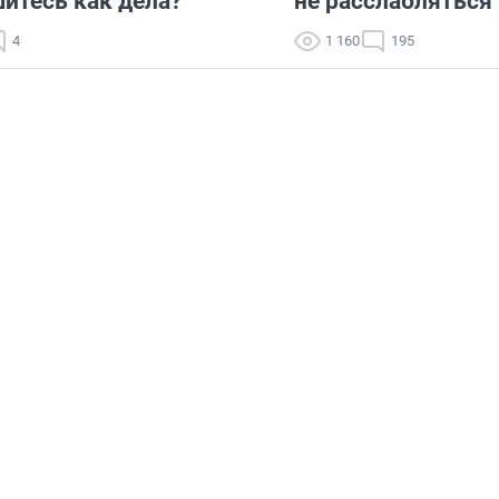
итесь как дела?
не расслабляться
4
1 160
195