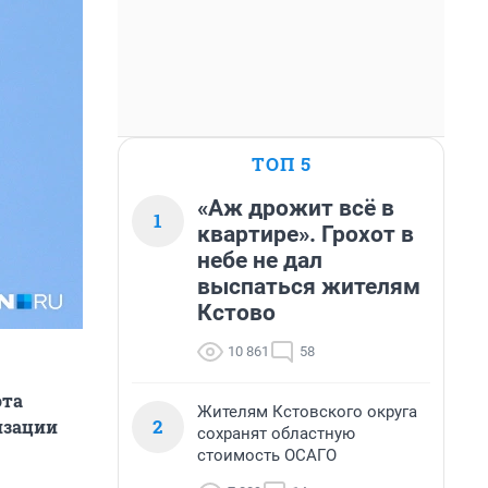
ТОП 5
«Аж дрожит всё в
1
квартире». Грохот в
небе не дал
выспаться жителям
Кстово
10 861
58
ота
Жителям Кстовского округа
2
изации
сохранят областную
стоимость ОСАГО