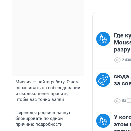
Где к
Mouss
разру
2 430
сюда 
Миссия — найти работу. О чем
за со
спрашивать на собеседовании
и сколько денег просить,
чтобы вас точно взяли
53
Переводы россиян начнут
У ког
блокировать по одной
этом 
причине: подробности