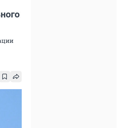
ьного
ации