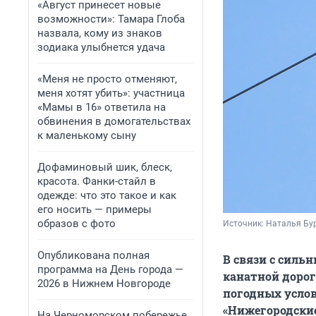
«Август принесет новые
возможности»: Тамара Глоба
назвала, кому из знаков
зодиака улыбнется удача
«Меня не просто отменяют,
меня хотят убить»: участница
«Мамы в 16» ответила на
обвинения в домогательствах
к маленькому сыну
Дофаминовый шик, блеск,
красота. Фанки-стайл в
одежде: что это такое и как
его носить — примеры
образов с фото
Источник: 
Наталья Бу
Опубликована полная
В связи с силь
программа на День города —
канатной дорог
2026 в Нижнем Новгороде
погодных услов
«Нижегородские
На Черноморском побережье