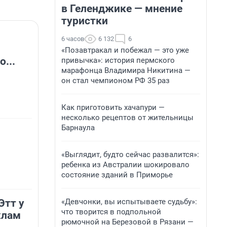
в Геленджике — мнение
туристки
6 часов
6 132
6
«Позавтракал и побежал — это уже
...
привычка»: история пермского
марафонца Владимира Никитина —
он стал чемпионом РФ 35 раз
Как приготовить хачапури —
несколько рецептов от жительницы
Барнаула
«Выглядит, будто сейчас развалится»:
ребенка из Австралии шокировало
состояние зданий в Приморье
«Девчонки, вы испытываете судьбу»:
Этт у
что творится в подпольной
хлам
рюмочной на Березовой в Рязани —