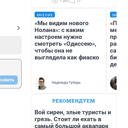
7 207
17
МНЕНИЕ
МНЕНИ
«Мы видим нового
«Поку
Нолана»: с каким
мешке
настроем нужно
предп
смотреть «Одиссею»,
расска
чтобы она не
самом
выглядела как фиаско
бизне
дешев
равить
Надежда Губарь
РЕКОМЕНДУЕМ
Вой сирен, злые туристы и
грязь. Стоит ли ехать в
самый большой аквапарк