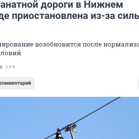
канатной дороги в Нижнем
де приостановлена из-за сил
нирование возобновится после нормализ
словий
3 018
 комментарий