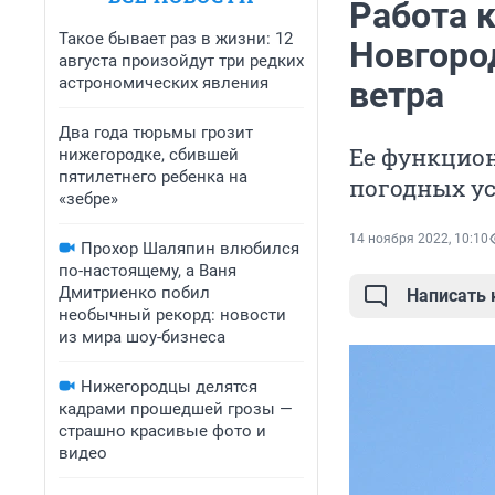
Работа 
Такое бывает раз в жизни: 12
Новгоро
августа произойдут три редких
астрономических явления
ветра
Два года тюрьмы грозит
Ее функцио
нижегородке, сбившей
пятилетнего ребенка на
погодных у
«зебре»
14 ноября 2022, 10:10
Прохор Шаляпин влюбился
по-настоящему, а Ваня
Дмитриенко побил
Написать
необычный рекорд: новости
из мира шоу-бизнеса
Нижегородцы делятся
кадрами прошедшей грозы —
страшно красивые фото и
видео