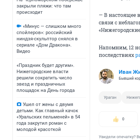
закрыли пляжи: что там
происходит
— В настоящее 
связи с неблаг
«Минус — слишком много
«Нижегородские
спойлеров»: российский
ниндзя-скульптор снялся в
сериале «Дом Дракона».
Напомним, 12 н
Видео
последствиях
р
«Праздник будет другим».
Нижегородские власти
Иван Ж
решили сократить число
Бывший ко
звезд и праздничных
площадок на День города
Ураган
Нижего
Ушел от жены с двумя
детьми. Как главный качок
«Уральских пельменей» в 54
0
года закрутил роман с
молодой красоткой
Увидели опечатку? В