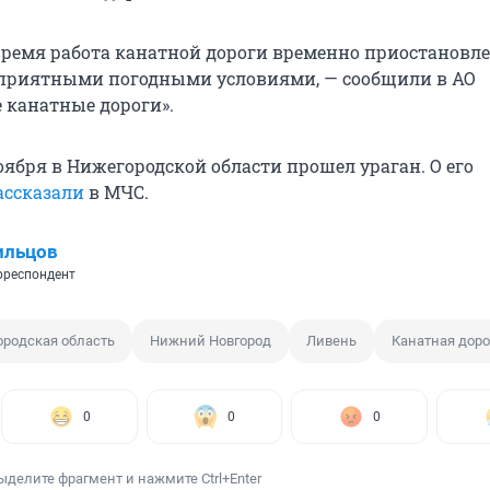
время работа канатной дороги временно приостановле
оприятными погодными условиями, — сообщили в АО
 канатные дороги».
оября в Нижегородской области прошел ураган. О его
ассказали
в МЧС.
ильцов
рреспондент
родская область
Нижний Новгород
Ливень
Канатная доро
0
0
0
ыделите фрагмент и нажмите Ctrl+Enter