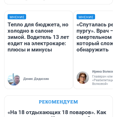
МНЕНИЕ
МНЕНИЕ
Тепло для бюджета, но
«Спуталась реч
холодно в салоне
пургу». Врач — 
зимой. Водитель 13 лет
смертельном д
ездит на электрокаре:
который слож
плюсы и минусы
обнаружить
Ирина Волкова
Главврач клини
Денис Дедюхин
«Реабилитация 
Волковой»
РЕКОМЕНДУЕМ
«На 18 отдыхающих 18 поваров». Как