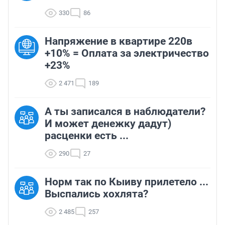
330
86
Напряжение в квартире 220в
+10% = Оплата за электричество
+23%
2 471
189
А ты записался в наблюдатели?
И может денежку дадут)
расценки есть ...
290
27
Норм так по Кыиву прилетело ...
Выспались хохлята?
2 485
257