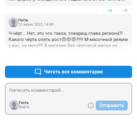
вперёд ушёл :).
+0
–0
Гость
25 июня 2020, 14:48
Ч-чёрт... Нет, это что такое, товарищ глава региона?! 
Какого чёрта опять рост😠😠😠?!!!! М-масочный режим 
у вас, не могу!!!! В магазин без чёртовой маски не 
зайти - ГДЕ результаты?!!! ГДЕ устойчивое снижение 
+0
–0
заболеваемости - ГДЕ-Е-Е?!!! ГДЕ результаты ваших с 
Меликом Гусейновым чёртовых мер?! Какого чёрта 
они вводились, коды эти электронные, патрули ваши 
Читать все комментарии
на улицах, как на оккупированной территории, теперь 
маски эти дурацкие - ГДЕ результаты всего этого? 
Москву копировали-копировали, и ради чего? 
ПрОклятый регион, честное слово...
Гость
Отправить
Войти