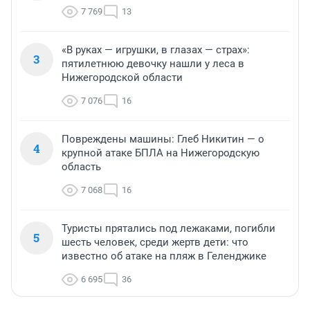
7 769
13
«В руках — игрушки, в глазах — страх»:
3
пятилетнюю девочку нашли у леса в
Нижегородской области
7 076
16
Повреждены машины: Глеб Никитин — о
4
крупной атаке БПЛА на Нижегородскую
область
7 068
16
Туристы прятались под лежаками, погибли
5
шесть человек, среди жертв дети: что
известно об атаке на пляж в Геленджике
6 695
36