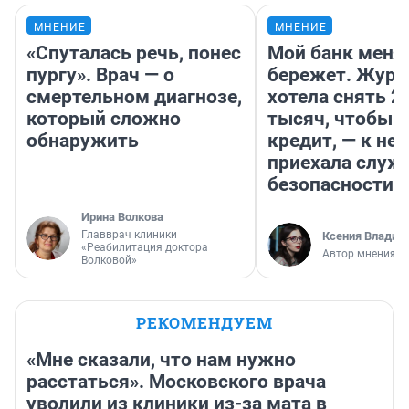
МНЕНИЕ
МНЕНИЕ
«Спуталась речь, понес
Мой банк меня
пургу». Врач — о
бережет. Журн
смертельном диагнозе,
хотела снять 2
который сложно
тысяч, чтобы п
обнаружить
кредит, — к не
приехала служ
безопасности
Ирина Волкова
Главврач клиники
Ксения Владим
«Реабилитация доктора
Автор мнения
Волковой»
РЕКОМЕНДУЕМ
«Мне сказали, что нам нужно
расстаться». Московского врача
уволили из клиники из-за мата в