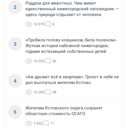
Роддом для животных. Чем живет
2
единственный нижегородский заповедник —
здесь природа отдыхает от человека
16 979
6
«Пробила голову ковшиком, била поленом».
3
Жуткая история набожной нижегородки,
годами истязавшей собственных детей
16 203
36
«Аж дрожит всё в квартире». Грохот в небе не
4
дал выспаться жителям Кстово
10 290
58
Жителям Кстовского округа сохранят
5
областную стоимость ОСАГО
7 632
11