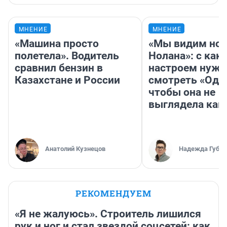
МНЕНИЕ
МНЕНИЕ
«Машина просто
«Мы видим нов
полетела». Водитель
Нолана»: с как
сравнил бензин в
настроем нужн
Казахстане и России
смотреть «Оди
чтобы она не
выглядела как
Анатолий Кузнецов
Надежда Губар
РЕКОМЕНДУЕМ
«Я не жалуюсь». Строитель лишился
рук и ног и стал звездой соцсетей: как