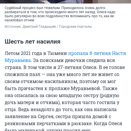
Судебный процесс был тяжелым. Приходилось очень долго
разбираться в том, что происходило много лет назад. Олесе надо
было регулярно во всех подробностях вспоминать про то, как ее
насиловал отчим
Источник: 
Дмитрий Гладышев / Городские порталы
Шесть лет насилия
Летом 2021 года в Тюмени
пропала 8-летняя Настя
Муравьева
. За поисками девочки следила вся
страна. В том числе и 27-летняя Олеся. В ее голове
сложился пазл — она уже много лет не живет со
своим отчимом-насильником, поэтому он мог
быть причастен к пропаже Муравьевой. Также
она опасалась за свою младшую сестру (родную
дочь матери и отчима), которая часто гостила у
отца. Ведь незадолго до того, как она написала
заявление на Сергея, сестра пришла домой с
резиновыми перчатками в рюкзаке. Когда Олеся
была маленькой, отчим просил ему