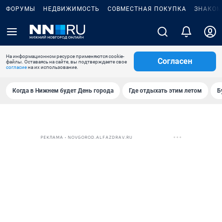
ФОРУМЫ
НЕДВИЖИМОСТЬ
СОВМЕСТНАЯ ПОКУПКА
ЗНАКОМ
На информационном ресурсе применяются cookie-
Согласен
файлы. Оставаясь на сайте, вы подтверждаете свое
согласие
на их использование.
Когда в Нижнем будет День города
Где отдыхать этим летом
Б
РЕКЛАМА • NOVGOROD.ALFAZDRAV.RU