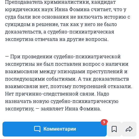
Преподаватель криминалистики, кандидат
юридических наук Инна Фомина считает, что у
суда были все основания не включать историю с
суицидом в решение, так как у него не было
доказательств, а судебно-психиатрическая
экспертиза отвечала на другие вопросы.
— При проведении судебно-психиатрической
экспертизы не был поставлен вопрос о наличии
взаимосвязи между эпизодами преступлений и
последующими событиями. А так доказательств
взаимосвязи нет, поэтому потерпевшей отказали.
Нет причинно-следственной связи. Надо
назначать новую судебно-психиатрическую
экспертизу, — заявляет Инна Фомина.
9
При этом Инна Фомина считает, что проблема не
Комментарии
в том, что факт суицида не включили в