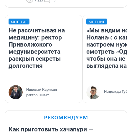
7 227
17
МНЕНИЕ
МНЕНИЕ
Не рассчитывая на
«Мы видим нов
медицину: ректор
Нолана»: с как
Приволжского
настроем нужн
медуниверситета
смотреть «Оди
раскрыл секреты
чтобы она не
долголетия
выглядела как
Николай Карякин
Надежда Губар
ректор ПИМУ
РЕКОМЕНДУЕМ
Как приготовить хачапури —