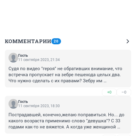
КОММЕНТАРИИ
20
Гость
11 сентября 2023, 21:34
Судя по видео "героя" не обративших внимание, что 
встречка пропускает на зебре пешехода целых два. 
Что нужно сделать с их правами? Зебру им 
нарисовали в новом месте, бывает же! Дороги 
+0
–0
изучены - ездим как хотим? Ужас!
Гость
11 сентября 2023, 18:30
Пострадавшей, конечно,желаю поправиться. Но... до 
какого возраста применимо слово "девушка"? С 33 
годами как-то не вяжется. А когда уже женщиной 
называть?