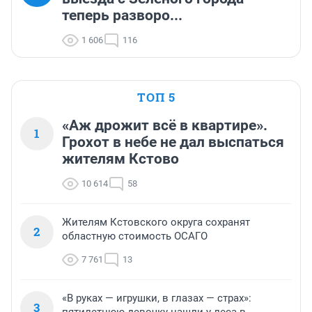
теперь разворо...
1 606
116
ТОП 5
«Аж дрожит всё в квартире».
1
Грохот в небе не дал выспаться
жителям Кстово
10 614
58
Жителям Кстовского округа сохранят
2
областную стоимость ОСАГО
7 761
13
«В руках — игрушки, в глазах — страх»:
3