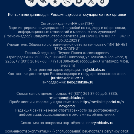
Контактные данные для Роскомнадзора и государственных органов
Сетевое издание «НН.ру» (18+)
Зарегистрировано Федеральной службой по надзору в сфере связи,
информационных технологий и массовых коммуникаций
(Роскомнадзор). Свидетельство о регистрации СМИ ЭЛ № ФС 77 — 84717
от 06.02.2023 г.
Учредитель: Общество с ограниченной ответственностью "ИНТЕРНЕТ
ТЕХНОЛОГИИ"
Главный редактор: Тиунов Павел Александрович
Адрес редакции: 603006, г. Нижний Новгород, ул. Максима Горького, д.
226Б, +7 (831) 261-37-60, +7 (910) 390-40-40 (сообщения WhatsApp, Viber,
Telegram)
Электронный адрес редакции:
nn@shkulev.ru
Контактные данные для Роскомнадзора и государственных органов:
juristnn@shkulev.ru
Техподдержка:
help@shkulev.ru
Связаться с отделом продаж: +7 (831) 261-37-60 доб. 3335,
reklamann@shkulev.ru
Прайс-лист и информация для клиентов:
http://mediakit.iportal.ru/n-
novgorod
Редакция сайта не несет ответственности за достоверность
информации, содержащейся в рекламных объявлениях.
Связаться по вопросам партнёрства:
nnpr@shkulev.ru
Особенности эксплуатации (использования) веб-портала регулируются: