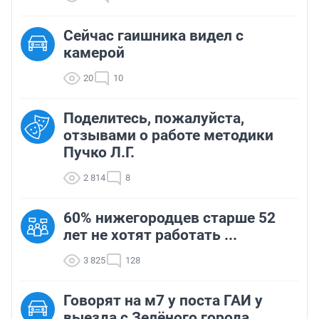
Сейчас гаишника видел с
камерой
20
10
Поделитесь, пожалуйста,
отзывами о работе методики
Пучко Л.Г.
2 814
8
60% нижегородцев старше 52
лет не хотят работать ...
3 825
128
Говорят на м7 у поста ГАИ у
выезда с Зелёного города