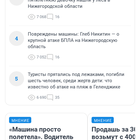
пятилетнюю девочку нашли у леса в
Нижегородской области
7 068
16
Повреждены машины: Глеб Никитин — о
4
крупной атаке БПЛА на Нижегородскую
область
7 052
16
Туристы прятались под лежаками, погибли
5
шесть человек, среди жертв дети: что
известно об атаке на пляж в Геленджике
6 690
35
МНЕНИЕ
МНЕНИЕ
«Машина просто
Продашь за 300
полетела». Водитель
возьмут с 4000