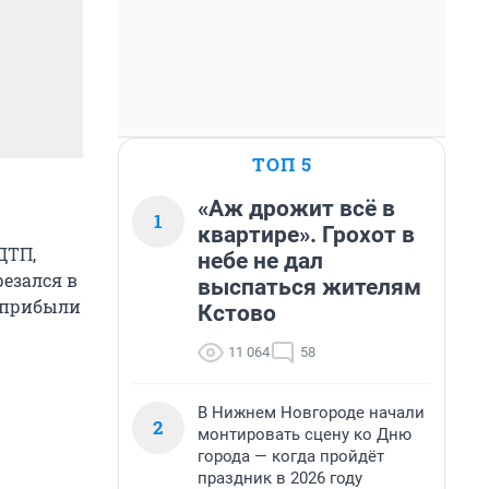
ТОП 5
«Аж дрожит всё в
1
квартире». Грохот в
ДТП,
небе не дал
резался в
выспаться жителям
я прибыли
Кстово
11 064
58
В Нижнем Новгороде начали
2
монтировать сцену ко Дню
города — когда пройдёт
праздник в 2026 году