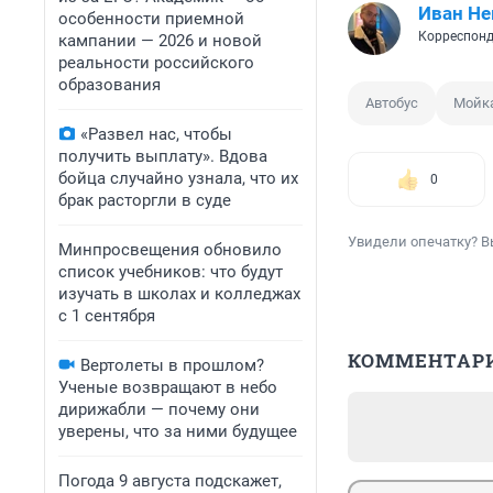
Иван Не
особенности приемной
Корреспонд
кампании — 2026 и новой
реальности российского
образования
Автобус
Мойк
«Развел нас, чтобы
получить выплату». Вдова
бойца случайно узнала, что их
0
брак расторгли в суде
Увидели опечатку? В
Минпросвещения обновило
список учебников: что будут
изучать в школах и колледжах
с 1 сентября
КОММЕНТАР
Вертолеты в прошлом?
Ученые возвращают в небо
дирижабли — почему они
уверены, что за ними будущее
Погода 9 августа подскажет,