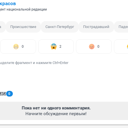
красов
ент национальной редакции
а
Происшествие
Санкт-Петербург
Пострадавший
Паде
0
2
0
ыделите фрагмент и нажмите Ctrl+Enter
ИИ
0
Пока нет ни одного комментария.
Начните обсуждение первым!