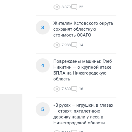
8 379
22
Жителям Кстовского округа
3
сохранят областную
стоимость ОСАГО
7 988
14
Повреждены машины: Глеб
4
Никитин — о крупной атаке
БПЛА на Нижегородскую
область
7 630
16
«В руках — игрушки, в глазах
5
— страх»: пятилетнюю
девочку нашли у леса в
Нижегородской области