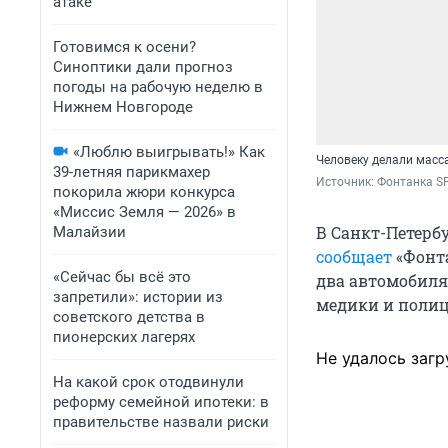
атаке
Готовимся к осени?
Синоптики дали прогноз
погоды на рабочую неделю в
Нижнем Новгороде
«Люблю выигрывать!» Как
Человеку делали масс
39-летняя парикмахер
Источник: 
Фонтанка SP
покорила жюри конкурса
«Миссис Земля — 2026» в
В Санкт-Петербу
Малайзии
сообщает
«Фонта
«Сейчас бы всё это
два автомобиля
запретили»: истории из
медики и полиц
советского детства в
пионерских лагерях
Не удалось загр
На какой срок отодвинули
реформу семейной ипотеки: в
правительстве назвали риски