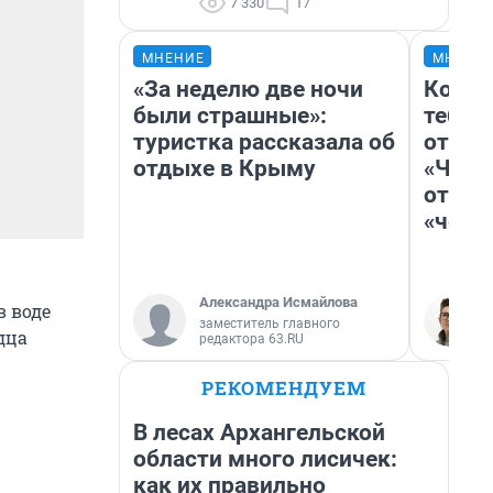
7 330
17
МНЕНИЕ
МНЕНИ
«За неделю две ночи
Колоб
были страшные»:
тебя 
туристка рассказала об
отлож
отдыхе в Крыму
«Чело
отзыв
«чело
Александра Исмайлова
в воде
заместитель главного
дца
редактора 63.RU
РЕКОМЕНДУЕМ
В лесах Архангельской
области много лисичек:
как их правильно