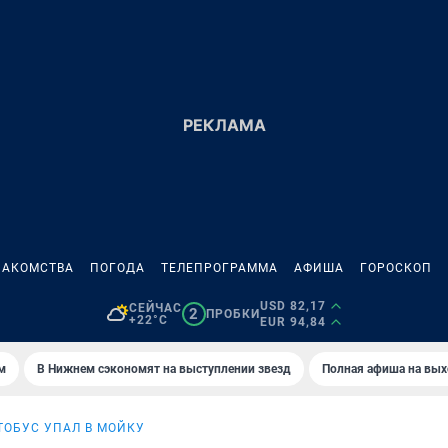
НАКОМСТВА
ПОГОДА
ТЕЛЕПРОГРАММА
АФИША
ГОРОСКОП
USD 82,17
СЕЙЧАС
2
ПРОБКИ
+22°C
EUR 94,84
м
В Нижнем сэкономят на выступлении звезд
Полная афиша на вы
ТОБУС УПАЛ В МОЙКУ