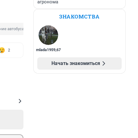
агронома
ЗНАКОМСТВА
ние автобуса
mlada1959
,
67
2
Начать знакомиться