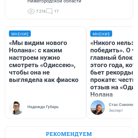
Нижегородской области
7 216
17
МНЕНИЕ
МНЕНИЕ
«Мы видим нового
«Никого нельз
Нолана»: с каким
победить». О ч
настроем нужно
главный блокб
смотреть «Одиссею»,
этого года, ко
чтобы она не
бьет рекорды 
выглядела как фиаско
прокате: честн
отзыв на «Оди
Нолана
Стас Соколов
Надежда Губарь
Эксперт
РЕКОМЕНДУЕМ