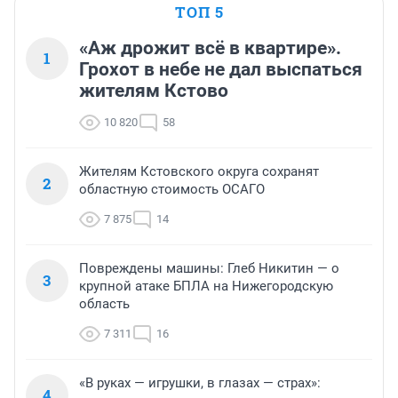
ТОП 5
«Аж дрожит всё в квартире».
1
Грохот в небе не дал выспаться
жителям Кстово
10 820
58
Жителям Кстовского округа сохранят
2
областную стоимость ОСАГО
7 875
14
Повреждены машины: Глеб Никитин — о
3
крупной атаке БПЛА на Нижегородскую
область
7 311
16
«В руках — игрушки, в глазах — страх»:
4