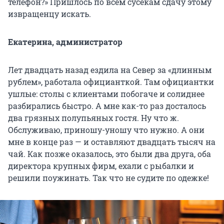
телефон?» Пришлось по всем сусекам сдачу этому
извращенцу искать.
Екатерина, администратор
Лет двадцать назад ездила на Север за «длинным
рублем», работала официанткой. Там официантки
ушлые: столы с клиентами побогаче и солиднее
разбирались быстро. А мне как-то раз досталось
два грязных полупьяных гостя. Ну что ж.
Обслуживаю, приношу-уношу что нужно. А они
мне в конце раз — и оставляют двадцать тысяч на
чай. Как позже оказалось, это были два друга, оба
директора крупных фирм, ехали с рыбалки и
решили поужинать. Так что не судите по одежке!