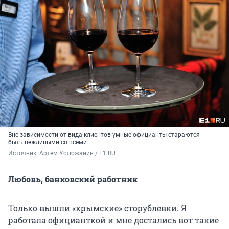
Вне зависимости от вида клиентов умные официанты стараются
быть вежливыми со всеми
Источник: 
Артём Устюжанин / E1.RU
Любовь, банковский работник
Только вышли «крымские» сторублевки. Я
работала официанткой и мне достались вот такие