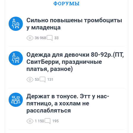
ФОРУМЫ
Сильно повышены тромбоциты
у младенца
36 968
33
Одежда для девочки 80-92р.(ПТ,
СвитБерри, праздничные
платья, разное)
53
131
Держат в тонусе. Этт у нас-
пятницо, а хохлам не
расслабляться
1 150
195