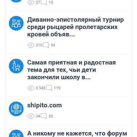
27
15
Диванно-эпистолярный турнир
среди рыцарей пролетарских
кровей объяв...
210
33
Самая приятная и радостная
тема для тех, чьи дети
закончили школу в...
3 545
119
shipito.com
24
22
А никому не кажется, что форум