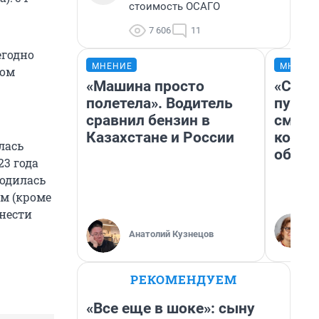
стоимость ОСАГО
7 606
11
егодно
МНЕНИЕ
МНЕНИ
том
«Машина просто
«Спут
полетела». Водитель
пургу»
сравнил бензин в
смерт
Казахстане и России
котор
лась
обнар
23 года
водилась
им (кроме
инести
Анатолий Кузнецов
РЕКОМЕНДУЕМ
«Все еще в шоке»: сыну