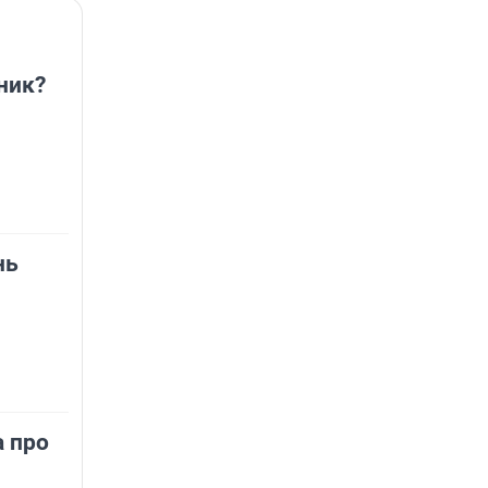
ник?
нь
 про