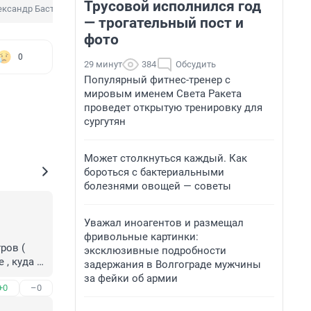
Трусовой исполнился год
ександр Бастрыкин
Михаил Мишустин
Премьер
Доход
— трогательный пост и
фото
0
29 минут
384
Обсудить
Популярный фитнес-тренер с
мировым именем Света Ракета
проведет открытую тренировку для
сургутян
Может столкнуться каждый. Как
бороться с бактериальными
болезнями овощей — советы
Уважал иноагентов и размещал
фривольные картинки:
ров ( 
эксклюзивные подробности
, куда 
задержания в Волгограде мужчины
ли 
за фейки об армии
+0
–0