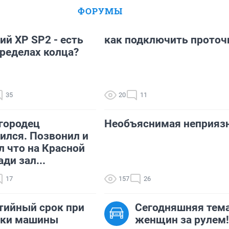
ФОРУМЫ
ий XP SP2 - есть
как подключить проточ
пределах колца?
35
20
11
городец
Необъяснимая неприяз
ился. Позвонил и
л что на Красной
ди зал...
17
157
26
тийный срок при
Сегодняшняя тема
пки машины
женщин за рулем!