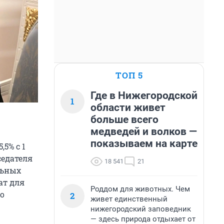
ТОП 5
Где в Нижегородской
1
области живет
больше всего
медведей и волков —
показываем на карте
5% с 1
седателя
18 541
21
льных
ат для
Роддом для животных. Чем
го
2
живет единственный
нижегородский заповедник
— здесь природа отдыхает от