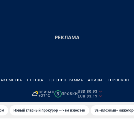
НАКОМСТВА
ПОГОДА
ТЕЛЕПРОГРАММА
АФИША
ГОРОСКОП
USD 80,93
СЕЙЧАС
3
ПРОБКИ
+27°C
EUR 93,19
том
Новый главный прокурор — чем известен
За «плохими» нижего