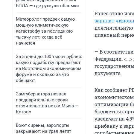
БПЛА — где рухнули обломки
Ранее стало изв
Метеоролог предрек самую
зарплат чинов
мощную климатическую
пояснительную 
катастрофу за последнюю
плановый период
тысячу лет: когда всё
начнется
— В соответств
За 5 дней до 100 тысяч рублей:
Федерации, <..
какую подработку предлагают
государственных
на Восточном экономическом
документе.
форуме и сколько за что
обещают
Как сообщает Р
Замгубернатора назвал
экономическом 
предварительные сроки
оптимизации бю
строительства ветки Мыза —
бюджетных орга
Кстово
увеличат на 4,5
Воют сирены, аэропорты
прибавку к зар
закрывают: на Урал летят
соцобеспечения,