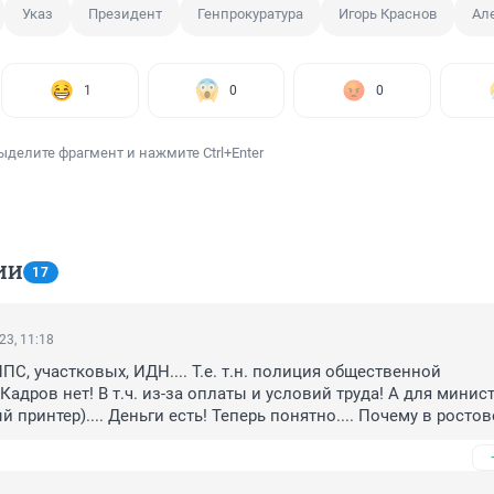
Указ
Президент
Генпрокуратура
Игорь Краснов
Ал
1
0
0
ыделите фрагмент и нажмите Ctrl+Enter
ИИ
17
23, 11:18
ПС, участковых, ИДН.... Т.е. т.н. полиция общественной 
 Кадров нет! В т.ч. из-за оплаты и условий труда! А для минист
принтер).... Деньги есть! Теперь понятно.... Почему в ростове 
р ... Ни одного патруля! Это рядовые сотрудники МВД выпали
у?