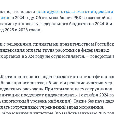
естно, что власти
планируют отказаться от индексаци
ников
в 2024 году. Об этом сообщает РБК со ссылкой на
записку к проекту федерального бюджета на 2024-й и
 2025 и 2026 годов.
ии с решениями, принятыми правительством Российс
.> индексация оплаты труда работников федеральных
 органов в 2024 году не осуществляется, — говорится 
БК, эти планы ранее подтверждал источник в финансо
блоке правительства, объясняя решение «частью мер 
джетных расходов». При этом зарплату сотрудников
низаций продолжат индексировать: 1 октября 2024 го
% (прогнозный уровень инфляции). Также без пауз дад
плате сотрудникам учреждений здравоохранения,
 образования и культуры (по майским указам 2012 года)