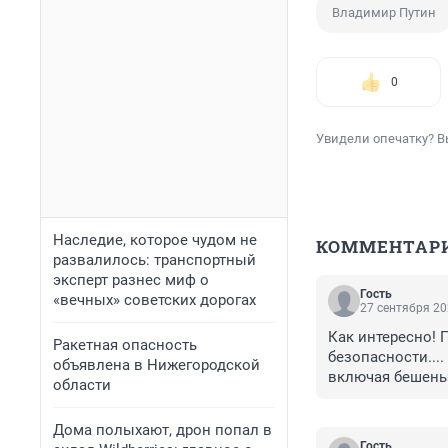
Владимир Путин
0
Увидели опечатку? В
Наследие, которое чудом не
КОММЕНТАР
развалилось: транспортный
эксперт разнес миф о
Гость
«вечных» советских дорогах
27 сентября 20
Как интересно! П
Ракетная опасность
безопасности....
объявлена в Нижегородской
включая бешеный 
области
вошел чвк Вагне
"доверие" режим
Дома полыхают, дрон попал в
Гость