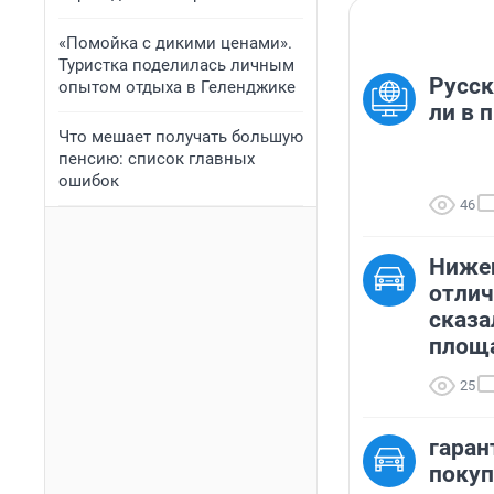
«Помойка с дикими ценами».
Туристка поделилась личным
Русск
опытом отдыха в Геленджике
ли в 
Что мешает получать большую
пенсию: список главных
ошибок
46
Ниже
отлич
сказа
площа
25
гаран
поку