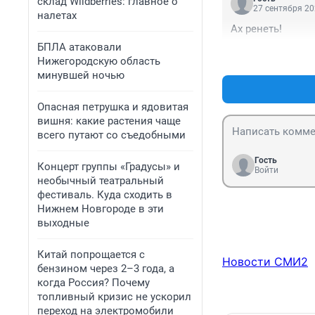
склад Wildberries: главное о
27 сентября 20
налетах
Ах ренеть!
БПЛА атаковали
Нижегородскую область
минувшей ночью
Опасная петрушка и ядовитая
вишня: какие растения чаще
всего путают со съедобными
Гость
Концерт группы «Градусы» и
Войти
необычный театральный
фестиваль. Куда сходить в
Нижнем Новгороде в эти
выходные
Китай попрощается с
Новости СМИ2
бензином через 2–3 года, а
когда Россия? Почему
топливный кризис не ускорил
переход на электромобили