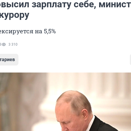
овысил зарплату себе, минис
окурору
ксируется на 5,5%
3
3 310
тариев