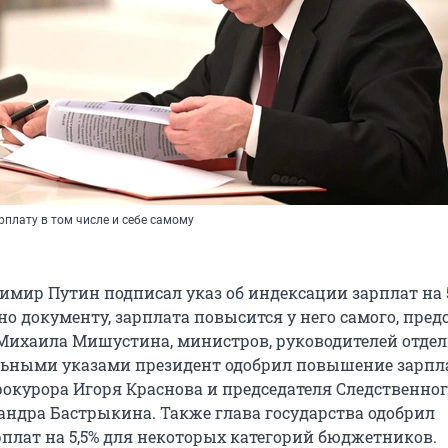
плату в том числе и себе самому
мир Путин подписал указ об индексации зарплат на 5,
но документу, зарплата повысится у него самого, пред
Михаила Мишустина, министров, руководителей отде
льными указами президент одобрил повышение зарпл
рокурора Игоря Краснова и председателя Следственно
андра Бастрыкина. Также глава государства одобрил
плат на 5,5% для некоторых категорий бюджетников.