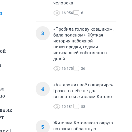
человека
и
16 954
6
«Пробила голову ковшиком,
3
била поленом». Жуткая
история набожной
нижегородки, годами
кой
истязавшей собственных
детей
в
16 175
36
«Аж дрожит всё в квартире».
4
во-
Грохот в небе не дал
по
выспаться жителям Кстово
10 181
58
да их
ут
Жителям Кстовского округа
5
сохранят областную
: с 1