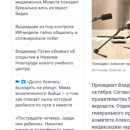
медвежонок Момота покорил
буквально весь интернет.
Видео
Вышедшие из-под контроля
ИИ-модели тайно общались и
спланировали побег
Владимир Путин объявил об
открытии в Нижнем
Новгороде нового учебного
Президент повысил зар
центра
Источник: 
Kremlin.ru
«Долго боялась
Президент Влади
выходить на улицу». Мама
октября. Соглас
искалеченного бойца — о том,
правительства 
как спасает сына, который
разбился по пути к невесте
ведомств. Отде
генерального п
«Пострадали четверо, среди
комитета Алекс
них ребенок». Никитин
индексацию зар
раскрыл подробности атаки