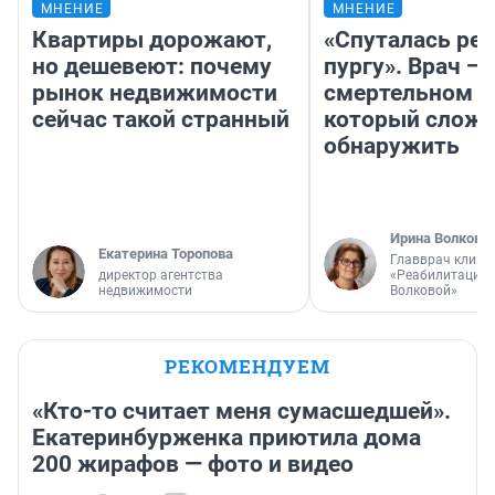
МНЕНИЕ
МНЕНИЕ
Квартиры дорожают,
«Спуталась реч
но дешевеют: почему
пургу». Врач — 
рынок недвижимости
смертельном д
сейчас такой странный
который слож
обнаружить
Ирина Волкова
Екатерина Торопова
Главврач клини
директор агентства
«Реабилитация 
недвижимости
Волковой»
РЕКОМЕНДУЕМ
«Кто-то считает меня сумасшедшей».
Екатеринбурженка приютила дома
200 жирафов — фото и видео