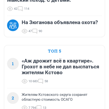
Майский поход. С детьми.
42
114
На Зюганова объявлена охота?
47
90
ТОП 5
«Аж дрожит всё в квартире».
1
Грохот в небе не дал выспаться
жителям Кстово
10 683
58
Жителям Кстовского округа сохранят
2
областную стоимость ОСАГО
7 794
13