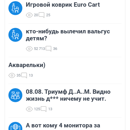
Игровой коврик Euro Cart
20
25
кто-нибудь вылечил вальгус
детям?
52 713
36
Акварельки)
35
13
08.08. Триумф Д..А..М. Видно
жизнь д*** ничему не учит.
125
13
А вот кому 4 монитора за