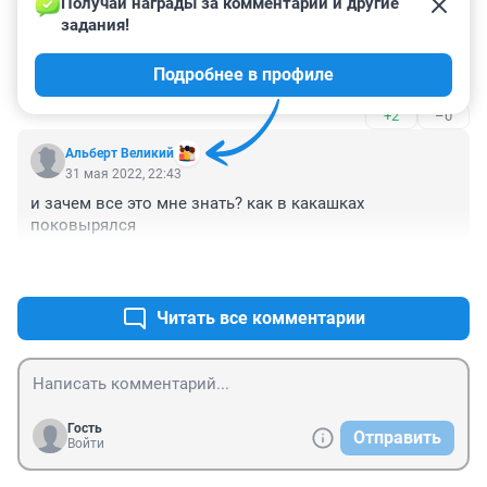
Получай награды за комментарии и другие 
задания!
Страшно за людей!Как им хочется жить напоказ!
Обсуждают всё:близость,тест-полоски и т.д.

Подробнее в профиле
А по сути за всем этим нет ничего,сплошная пустота 
душевная!
+2
–0
Альберт Великий
31 мая 2022, 22:43
и зачем все это мне знать? как в какашках 
поковырялся
+3
–0
Читать все комментарии
Гость
Отправить
Войти