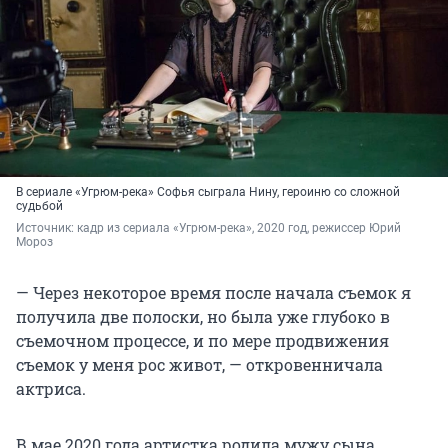
В сериале «Угрюм-река» Софья сыграла Нину, героиню со сложной
судьбой
Источник: 
кадр из сериала «Угрюм-река», 2020 год, режиссер Юрий 
Мороз
— Через некоторое время после начала съемок я
получила две полоски, но была уже глубоко в
съемочном процессе, и по мере продвижения
съемок у меня рос живот, — откровенничала
актриса.
В мае 2020 года артистка родила мужу сына.