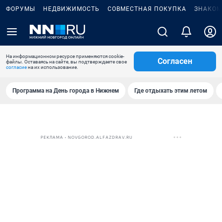
ФОРУМЫ
НЕДВИЖИМОСТЬ
СОВМЕСТНАЯ ПОКУПКА
ЗНАКОМ
На информационном ресурсе применяются cookie-
Согласен
файлы. Оставаясь на сайте, вы подтверждаете свое
согласие
на их использование.
Программа на День города в Нижнем
Где отдыхать этим летом
РЕКЛАМА • NOVGOROD.ALFAZDRAV.RU