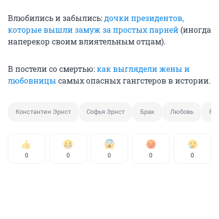
Влюбились и забылись:
дочки президентов,
которые вышли замуж за простых парней
(иногда
наперекор своим влиятельным отцам).
В постели со смертью:
как выглядели жены и
любовницы
самых опасных гангстеров в истории.
Константин Эрнст
Софья Эрнст
Брак
Любовь
Раз
0
0
0
0
0