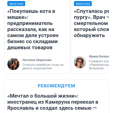
МНЕНИЕ
МНЕНИЕ
«Покупаешь кота в
«Спуталась реч
мешке»:
пургу». Врач — 
предприниматель
смертельном д
рассказала, как на
который слож
самом деле устроен
обнаружить
бизнес со складами
дешевых товаров
Ирина Волкова
Наталья Шорохова
Главврач клини
Открыла кофейную точку на
«Реабилитация 
деньги соцразвития
Волковой»
РЕКОМЕНДУЕМ
«Мечтал о большой жизни»:
иностранец из Камеруна переехал в
Ярославль и создал здесь семью —