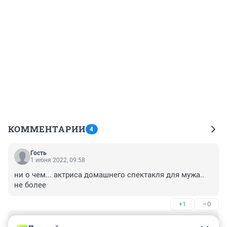
КОММЕНТАРИИ
4
Гость
1 июня 2022, 09:58
ни о чем... актриса домашнего спектакля для мужа.. 
не более
+1
–0
Гость
1 июня 2022, 08:04