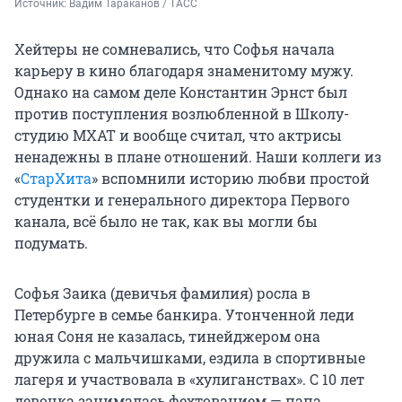
Источник: 
Вадим Тараканов / ТАСС
Хейтеры не сомневались, что Софья начала
карьеру в кино благодаря знаменитому мужу.
Однако на самом деле Константин Эрнст был
против поступления возлюбленной в Школу-
студию МХАТ и вообще считал, что актрисы
ненадежны в плане отношений. Наши коллеги из
«
СтарХита
» вспомнили историю любви простой
студентки и генерального директора Первого
канала, всё было не так, как вы могли бы
подумать.
Софья Заика (девичья фамилия) росла в
Петербурге в семье банкира. Утонченной леди
юная Соня не казалась, тинейджером она
дружила с мальчишками, ездила в спортивные
лагеря и участвовала в «хулиганствах». С 10 лет
девочка занималась фехтованием — папа