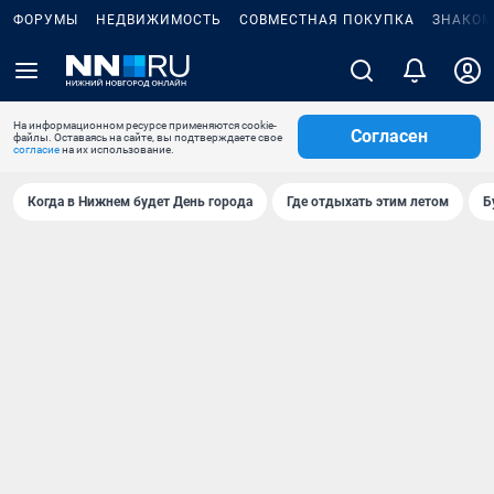
ФОРУМЫ
НЕДВИЖИМОСТЬ
СОВМЕСТНАЯ ПОКУПКА
ЗНАКОМ
На информационном ресурсе применяются cookie-
Согласен
файлы. Оставаясь на сайте, вы подтверждаете свое
согласие
на их использование.
Когда в Нижнем будет День города
Где отдыхать этим летом
Б