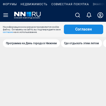
ФОРУМЫ
НЕДВИЖИМОСТЬ
СОВМЕСТНАЯ ПОКУПКА
ЗНАКОМ
На информационном ресурсе применяются cookie-
Согласен
файлы. Оставаясь на сайте, вы подтверждаете свое
согласие
на их использование.
Программа на День города в Нижнем
Где отдыхать этим летом