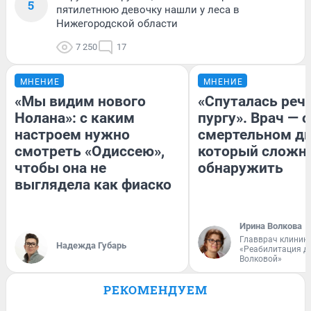
5
пятилетнюю девочку нашли у леса в
Нижегородской области
7 250
17
МНЕНИЕ
МНЕНИЕ
«Мы видим нового
«Спуталась речь
Нолана»: с каким
пургу». Врач — о
настроем нужно
смертельном ди
смотреть «Одиссею»,
который сложн
чтобы она не
обнаружить
выглядела как фиаско
Ирина Волкова
Главврач клиник
Надежда Губарь
«Реабилитация д
Волковой»
РЕКОМЕНДУЕМ