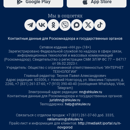
Google Play
App Store
Мы в соцсетях
Контактные данные для Роскомнадзора и государственных органов
Сетевое издание «НН.ру» (18+)
Зарегистрировано Федеральной службой по надзору в сфере связи,
информационных технологий и массовых коммуникаций
(Роскомнадзор). Свидетельство о регистрации СМИ ЭЛ № ФС 77 — 84717
от 06.02.2023 г.
Учредитель: Общество с ограниченной ответственностью "ИНТЕРНЕТ
ТЕХНОЛОГИИ"
Главный редактор: Тиунов Павел Александрович
Адрес редакции: 603006, г. Нижний Новгород, ул. Максима Горького, д.
226Б, +7 (831) 261-37-60, +7 (910) 390-40-40 (сообщения WhatsApp, Viber,
Telegram)
Электронный адрес редакции:
nn@shkulev.ru
Контактные данные для Роскомнадзора и государственных органов:
juristnn@shkulev.ru
Техподдержка:
help@shkulev.ru
Связаться с отделом продаж: +7 (831) 261-37-60 доб. 3335,
reklamann@shkulev.ru
Прайс-лист и информация для клиентов:
http://mediakit.iportal.ru/n-
novgorod