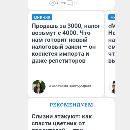
6 728
36
МНЕНИЕ
МНЕНИЕ
Продашь за 3000, налог
«Мы ви
возьмут с 4000. Что
Нолана
нам готовит новый
настро
налоговый закон — он
смотре
коснется импорта и
чтобы 
даже репетиторов
выгляд
Анастасия Завгородняя
На
РЕКОМЕНДУЕМ
Слизни атакуют: как
спасти цветник от