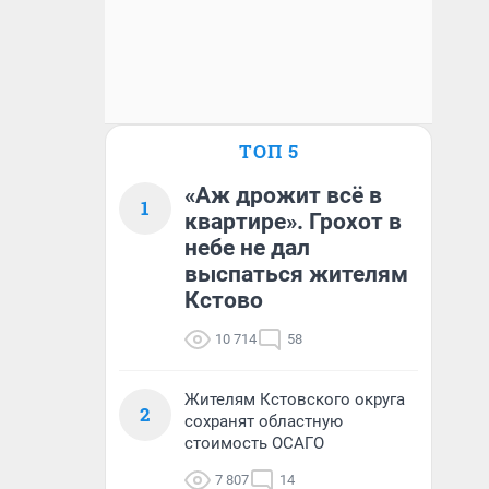
ТОП 5
«Аж дрожит всё в
1
квартире». Грохот в
небе не дал
выспаться жителям
Кстово
10 714
58
Жителям Кстовского округа
2
сохранят областную
стоимость ОСАГО
7 807
14