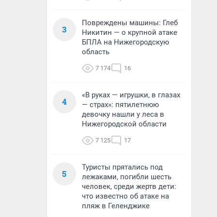
Повреждены машины: Глеб
3
Никитин — о крупной атаке
БПЛА на Нижегородскую
область
7 174
16
«В руках — игрушки, в глазах
4
— страх»: пятилетнюю
девочку нашли у леса в
Нижегородской области
7 125
17
Туристы прятались под
5
лежаками, погибли шесть
человек, среди жертв дети:
что известно об атаке на
пляж в Геленджике