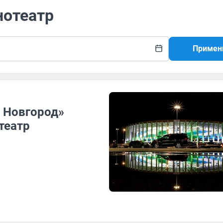
нотеатр
Примен
 Новгород»
театр