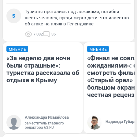
Туристы прятались под лежаками, погибли
5
шесть человек, среди жертв дети: что известно
об атаке на пляж в Геленджике
7 082
36
МНЕНИЕ
МНЕНИЕ
«За неделю две ночи
«Финал не совпа
были страшные»:
ожиданиями»: с
туристка рассказала об
смотреть филь
отдыхе в Крыму
«Старый орел» 
большом экран
честная реценз
Александра Исмайлова
Надежда Губарь
заместитель главного
редактора 63.RU