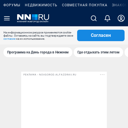
ФОРУМЫ
НЕДВИЖИМОСТЬ
СОВМЕСТНАЯ ПОКУПКА
ЗНАКОМ
На информационном ресурсе применяются cookie-
Согласен
файлы. Оставаясь на сайте, вы подтверждаете свое
согласие
на их использование.
Программа на День города в Нижнем
Где отдыхать этим летом
РЕКЛАМА • NOVGOROD.ALFAZDRAV.RU