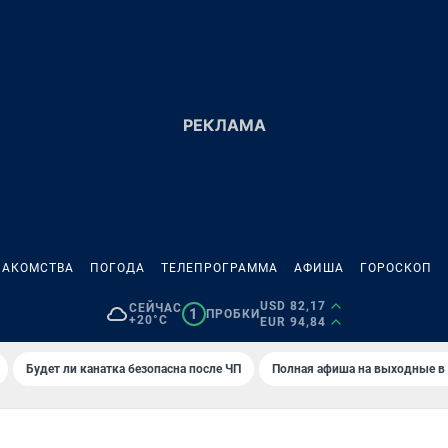
НАКОМСТВА
ПОГОДА
ТЕЛЕПРОГРАММА
АФИША
ГОРОСКОП
USD 82,17
СЕЙЧАС
1
ПРОБКИ
+20°C
EUR 94,84
Будет ли канатка безопасна после ЧП
Полная афиша на выходные в