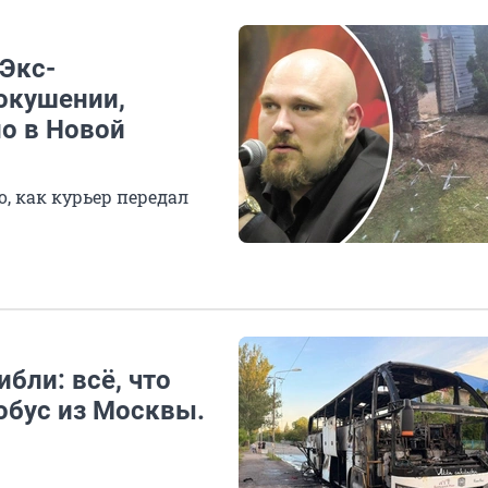
 Экс-
окушении,
о в Новой
, как курьер передал
ибли: всё, что
тобус из Москвы.