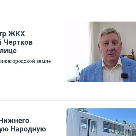
стр ЖКХ
й Чертков
олице
Нижегородской земле
 Нижнего
кую Народную