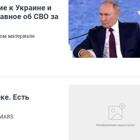
ие к Украине и
лавное об СВО за
ом материале
ке. Есть
IMARS