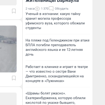
жительницы Барнаула
2 часа
1 370
Обсудить
Ученый в изгнании: какую тайну
хранит могила профессора
уфимского вуза, которого обожали
студенты
На пляже под Геленджиком при атаке
БПЛА погибли преподаватель
английского языка и ее 12-летняя
дочь
Работает в клинике и играет в театре
— что известно о сестре Вани
Дмитриенко, оскандалившейся на
концерте в «Лужниках»
«Шрамы болят ужасно».
Екатеринбурженка, которую облили
кислотой по указке бывшего,