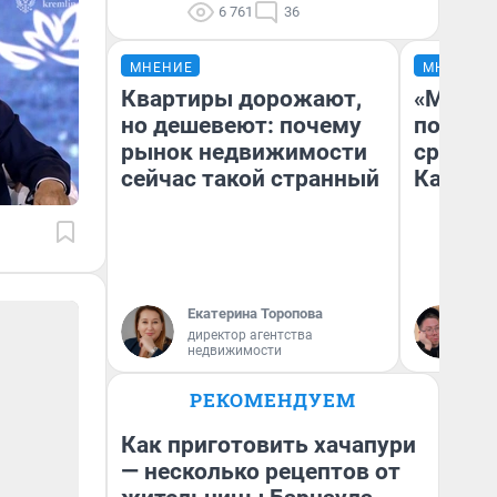
6 761
36
МНЕНИЕ
МНЕНИЕ
Квартиры дорожают,
«Машин
но дешевеют: почему
полете
рынок недвижимости
сравни
сейчас такой странный
Казахс
Екатерина Торопова
Ан
директор агентства
недвижимости
РЕКОМЕНДУЕМ
Как приготовить хачапури
— несколько рецептов от