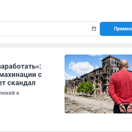
Примен
аработать»:
 махинации с
ет скандал
блений в