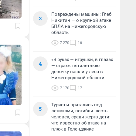
Повреждены машины: Глеб
3
Никитин — о крупной атаке
БПЛА на Нижегородскую
область
7 270
16
«В руках — игрушки, в глазах
4
— страх»: пятилетнюю
девочку нашли у леса в
Нижегородской области
7 170
17
Туристы прятались под
5
лежаками, погибли шесть
человек, среди жертв дети:
что известно об атаке на
пляж в Геленджике