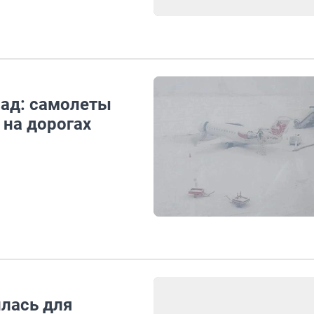
пад: самолеты
 на дорогах
илась для