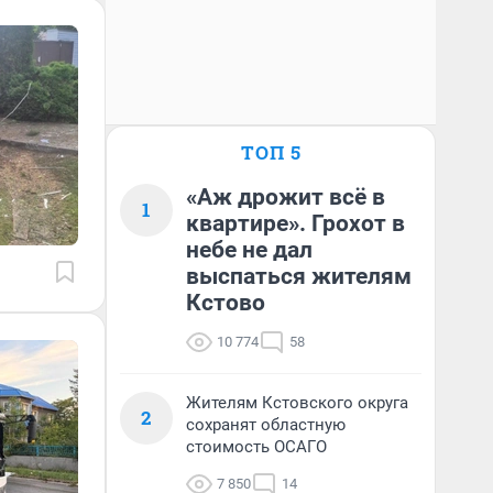
ТОП 5
«Аж дрожит всё в
1
квартире». Грохот в
небе не дал
выспаться жителям
Кстово
10 774
58
Жителям Кстовского округа
2
сохранят областную
стоимость ОСАГО
7 850
14