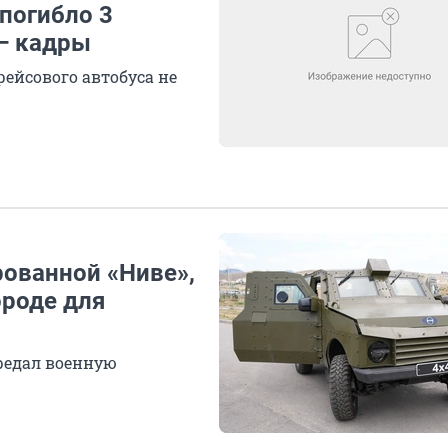
погибло 3
 — кадры
ейсового автобуса не
рованной «Ниве»,
роде для
редал военную