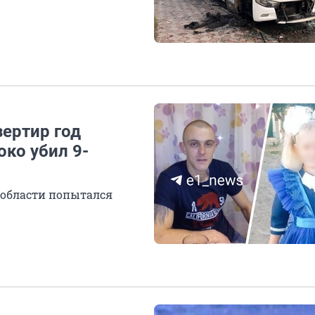
зертир год
око убил 9-
 области попытался