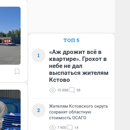
ТОП 5
«Аж дрожит всё в
1
квартире». Грохот в
небе не дал
выспаться жителям
Кстово
10 888
58
Жителям Кстовского округа
2
сохранят областную
стоимость ОСАГО
7 900
14