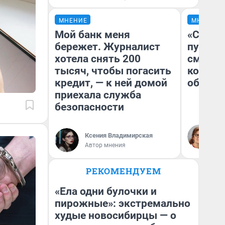
МНЕНИЕ
МНЕНИЕ
Мой банк меня
«Спутал
бережет. Журналист
пургу».
хотела снять 200
смерте
тысяч, чтобы погасить
которы
кредит, — к ней домой
обнару
приехала служба
безопасности
Ир
Гл
Ксения Владимирская
«Р
Автор мнения
Во
РЕКОМЕНДУЕМ
«Ела одни булочки и
пирожные»: экстремально
худые новосибирцы — о