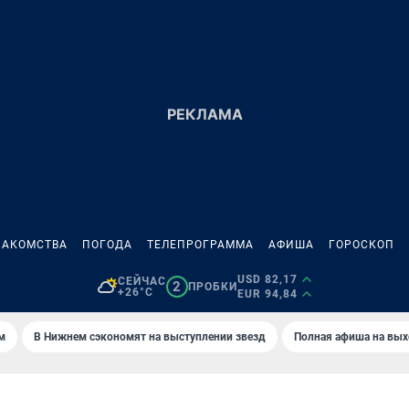
НАКОМСТВА
ПОГОДА
ТЕЛЕПРОГРАММА
АФИША
ГОРОСКОП
USD 82,17
СЕЙЧАС
2
ПРОБКИ
+26°C
EUR 94,84
м
В Нижнем сэкономят на выступлении звезд
Полная афиша на вы