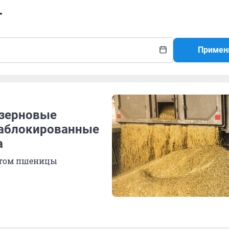
т
Примен
 зерновые
заблокированные
а
ортом пшеницы