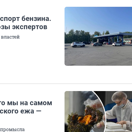
кспорт бензина.
озы экспертов
 властей
то мы на самом
ского ежа —
о промысла