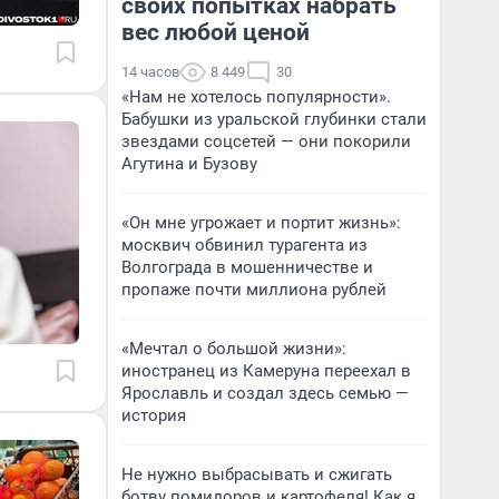
своих попытках набрать
вес любой ценой
14 часов
8 449
30
«Нам не хотелось популярности».
Бабушки из уральской глубинки стали
звездами соцсетей — они покорили
Агутина и Бузову
«Он мне угрожает и портит жизнь»:
москвич обвинил турагента из
Волгограда в мошенничестве и
пропаже почти миллиона рублей
«Мечтал о большой жизни»:
иностранец из Камеруна переехал в
Ярославль и создал здесь семью —
история
Не нужно выбрасывать и сжигать
ботву помидоров и картофеля! Как я