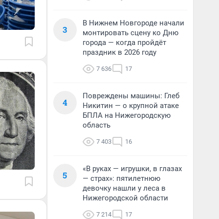
В Нижнем Новгороде начали
3
монтировать сцену ко Дню
города — когда пройдёт
праздник в 2026 году
7 636
17
Повреждены машины: Глеб
4
Никитин — о крупной атаке
БПЛА на Нижегородскую
область
7 403
16
«В руках — игрушки, в глазах
5
— страх»: пятилетнюю
девочку нашли у леса в
Нижегородской области
7 214
17