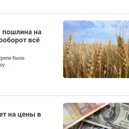
: пошлина на
зооборот всё
преле была
ну
ет на цены в