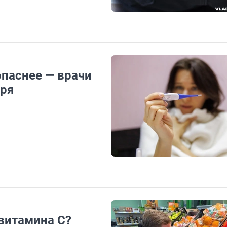
опаснее — врачи
бря
 витамина C?