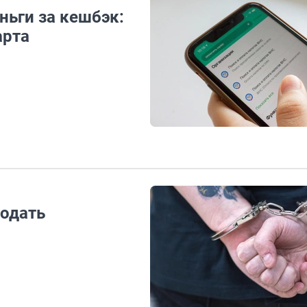
ньги за кешбэк:
арта
одать