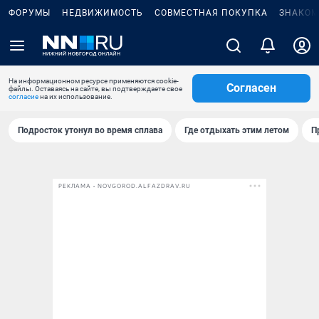
ФОРУМЫ
НЕДВИЖИМОСТЬ
СОВМЕСТНАЯ ПОКУПКА
ЗНАКОМ
На информационном ресурсе применяются cookie-
Согласен
файлы. Оставаясь на сайте, вы подтверждаете свое
согласие
на их использование.
Подросток утонул во время сплава
Где отдыхать этим летом
П
РЕКЛАМА • NOVGOROD.ALFAZDRAV.RU