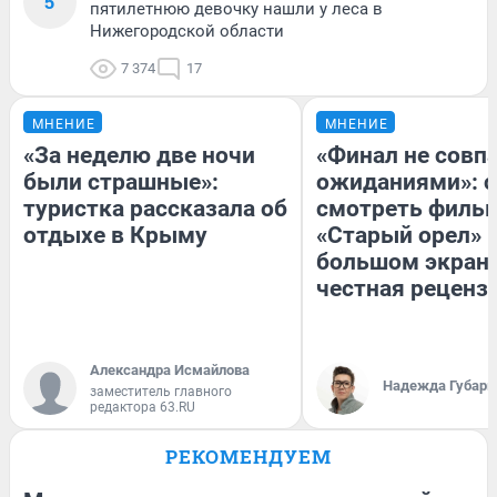
5
пятилетнюю девочку нашли у леса в
Нижегородской области
7 374
17
МНЕНИЕ
МНЕНИЕ
«За неделю две ночи
«Финал не совпа
были страшные»:
ожиданиями»: с
туристка рассказала об
смотреть филь
отдыхе в Крыму
«Старый орел» 
большом экран
честная реценз
Александра Исмайлова
Надежда Губарь
заместитель главного
редактора 63.RU
РЕКОМЕНДУЕМ