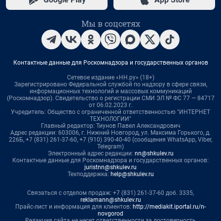
Мы в соцсетях
Контактные данные для Роскомнадзора и государственных органов
Сетевое издание «НН.ру» (18+)
Зарегистрировано Федеральной службой по надзору в сфере связи,
информационных технологий и массовых коммуникаций
(Роскомнадзор). Свидетельство о регистрации СМИ ЭЛ № ФС 77 — 84717
от 06.02.2023 г.
Учредитель: Общество с ограниченной ответственностью "ИНТЕРНЕТ
ТЕХНОЛОГИИ"
Главный редактор: Тиунов Павел Александрович
Адрес редакции: 603006, г. Нижний Новгород, ул. Максима Горького, д.
226Б, +7 (831) 261-37-60, +7 (910) 390-40-40 (сообщения WhatsApp, Viber,
Telegram)
Электронный адрес редакции:
nn@shkulev.ru
Контактные данные для Роскомнадзора и государственных органов:
juristnn@shkulev.ru
Техподдержка:
help@shkulev.ru
Связаться с отделом продаж: +7 (831) 261-37-60 доб. 3335,
reklamann@shkulev.ru
Прайс-лист и информация для клиентов:
http://mediakit.iportal.ru/n-
novgorod
Редакция сайта не несет ответственности за достоверность