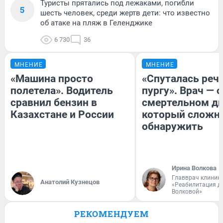
Туристы прятались под лежаками, погибли
5
шесть человек, среди жертв дети: что известно
об атаке на пляж в Геленджике
6 730
36
МНЕНИЕ
МНЕНИЕ
«Машина просто
«Спуталась речь
полетела». Водитель
пургу». Врач — о
сравнил бензин в
смертельном ди
Казахстане и России
который сложн
обнаружить
Ирина Волкова
Главврач клиник
Анатолий Кузнецов
«Реабилитация д
Волковой»
РЕКОМЕНДУЕМ