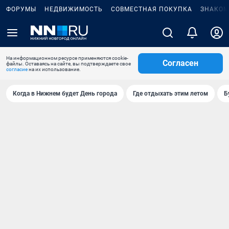
ФОРУМЫ
НЕДВИЖИМОСТЬ
СОВМЕСТНАЯ ПОКУПКА
ЗНАКОМ
На информационном ресурсе применяются cookie-
Согласен
файлы. Оставаясь на сайте, вы подтверждаете свое
согласие
на их использование.
Когда в Нижнем будет День города
Где отдыхать этим летом
Б