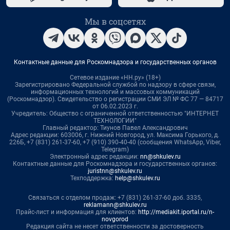
Мы в соцсетях
Контактные данные для Роскомнадзора и государственных органов
Сетевое издание «НН.ру» (18+)
Зарегистрировано Федеральной службой по надзору в сфере связи,
информационных технологий и массовых коммуникаций
(Роскомнадзор). Свидетельство о регистрации СМИ ЭЛ № ФС 77 — 84717
от 06.02.2023 г.
Учредитель: Общество с ограниченной ответственностью "ИНТЕРНЕТ
ТЕХНОЛОГИИ"
Главный редактор: Тиунов Павел Александрович
Адрес редакции: 603006, г. Нижний Новгород, ул. Максима Горького, д.
226Б, +7 (831) 261-37-60, +7 (910) 390-40-40 (сообщения WhatsApp, Viber,
Telegram)
Электронный адрес редакции:
nn@shkulev.ru
Контактные данные для Роскомнадзора и государственных органов:
juristnn@shkulev.ru
Техподдержка:
help@shkulev.ru
Связаться с отделом продаж: +7 (831) 261-37-60 доб. 3335,
reklamann@shkulev.ru
Прайс-лист и информация для клиентов:
http://mediakit.iportal.ru/n-
novgorod
Редакция сайта не несет ответственности за достоверность