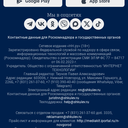
Google Play
App Store
Мы в соцсетях
Контактные данные для Роскомнадзора и государственных органов
Сетевое издание «НН.ру» (18+)
Зарегистрировано Федеральной службой по надзору в сфере связи,
информационных технологий и массовых коммуникаций
(Роскомнадзор). Свидетельство о регистрации СМИ ЭЛ № ФС 77 — 84717
от 06.02.2023 г.
Учредитель: Общество с ограниченной ответственностью "ИНТЕРНЕТ
ТЕХНОЛОГИИ"
Главный редактор: Тиунов Павел Александрович
Адрес редакции: 603006, г. Нижний Новгород, ул. Максима Горького, д.
226Б, +7 (831) 261-37-60, +7 (910) 390-40-40 (сообщения WhatsApp, Viber,
Telegram)
Электронный адрес редакции:
nn@shkulev.ru
Контактные данные для Роскомнадзора и государственных органов:
juristnn@shkulev.ru
Техподдержка:
help@shkulev.ru
Связаться с отделом продаж: +7 (831) 261-37-60 доб. 3335,
reklamann@shkulev.ru
Прайс-лист и информация для клиентов:
http://mediakit.iportal.ru/n-
novgorod