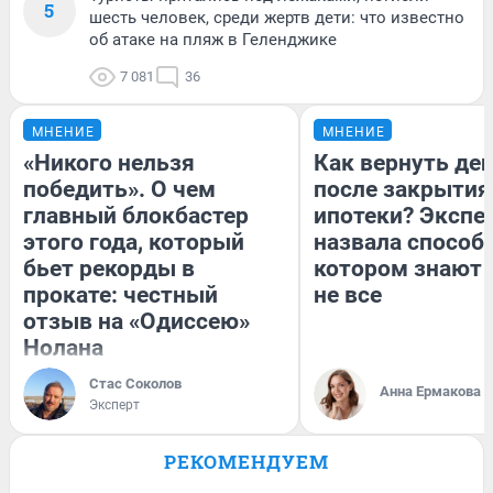
5
шесть человек, среди жертв дети: что известно
об атаке на пляж в Геленджике
7 081
36
МНЕНИЕ
МНЕНИЕ
«Никого нельзя
Как вернуть де
победить». О чем
после закрытия
главный блокбастер
ипотеки? Экспе
этого года, который
назвала способ,
бьет рекорды в
котором знают 
прокате: честный
не все
отзыв на «Одиссею»
Нолана
Стас Соколов
Анна Ермакова
Эксперт
РЕКОМЕНДУЕМ