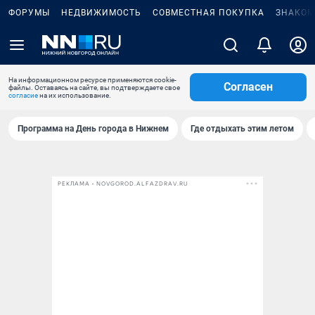
ФОРУМЫ
НЕДВИЖИМОСТЬ
СОВМЕСТНАЯ ПОКУПКА
ЗНАКОМ
На информационном ресурсе применяются cookie-
Согласен
файлы. Оставаясь на сайте, вы подтверждаете свое
согласие
на их использование.
Программа на День города в Нижнем
Где отдыхать этим летом
РЕКЛАМА • NOVGOROD.ALFAZDRAV.RU