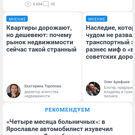
6 694
35
МНЕНИЕ
МНЕНИЕ
Квартиры дорожают,
Наследие, кото
но дешевеют: почему
чудом не разва
рынок недвижимости
транспортный э
сейчас такой странный
разнес миф о «
советских доро
Олег Арефьев
Екатерина Торопова
Блогер, предприн
директор агентства
владелец в тран
недвижимости
бизнесе
РЕКОМЕНДУЕМ
«Четыре месяца больничных»: в
Ярославле автомобилист изувечил