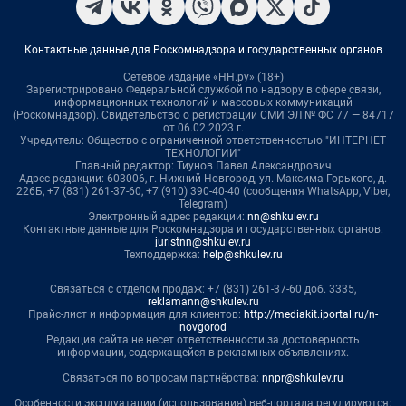
Контактные данные для Роскомнадзора и государственных органов
Сетевое издание «НН.ру» (18+)
Зарегистрировано Федеральной службой по надзору в сфере связи,
информационных технологий и массовых коммуникаций
(Роскомнадзор). Свидетельство о регистрации СМИ ЭЛ № ФС 77 — 84717
от 06.02.2023 г.
Учредитель: Общество с ограниченной ответственностью "ИНТЕРНЕТ
ТЕХНОЛОГИИ"
Главный редактор: Тиунов Павел Александрович
Адрес редакции: 603006, г. Нижний Новгород, ул. Максима Горького, д.
226Б, +7 (831) 261-37-60, +7 (910) 390-40-40 (сообщения WhatsApp, Viber,
Telegram)
Электронный адрес редакции:
nn@shkulev.ru
Контактные данные для Роскомнадзора и государственных органов:
juristnn@shkulev.ru
Техподдержка:
help@shkulev.ru
Связаться с отделом продаж: +7 (831) 261-37-60 доб. 3335,
reklamann@shkulev.ru
Прайс-лист и информация для клиентов:
http://mediakit.iportal.ru/n-
novgorod
Редакция сайта не несет ответственности за достоверность
информации, содержащейся в рекламных объявлениях.
Связаться по вопросам партнёрства:
nnpr@shkulev.ru
Особенности эксплуатации (использования) веб-портала регулируются: