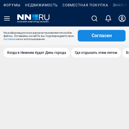
ФОРУМЫ
НЕДВИЖИМОСТЬ
СОВМЕСТНАЯ ПОКУПКА
ЗНАКОМ
На информационном ресурсе применяются cookie-
Согласен
файлы. Оставаясь на сайте, вы подтверждаете свое
согласие
на их использование.
Когда в Нижнем будет День города
Где отдыхать этим летом
Б