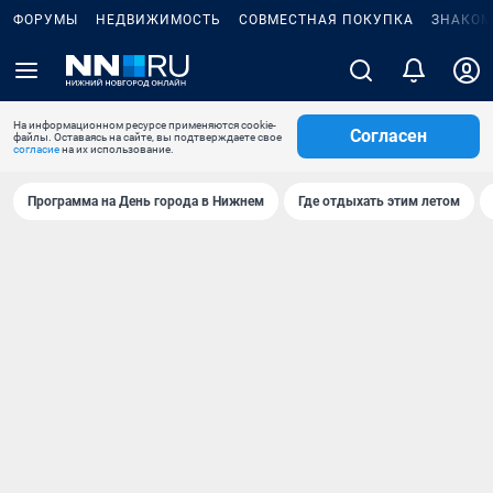
ФОРУМЫ
НЕДВИЖИМОСТЬ
СОВМЕСТНАЯ ПОКУПКА
ЗНАКОМ
На информационном ресурсе применяются cookie-
Согласен
файлы. Оставаясь на сайте, вы подтверждаете свое
согласие
на их использование.
Программа на День города в Нижнем
Где отдыхать этим летом