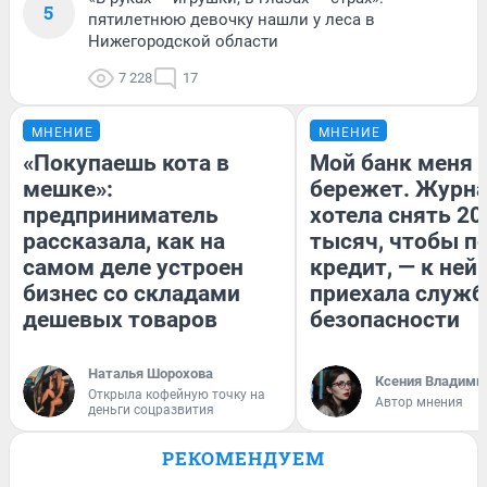
5
пятилетнюю девочку нашли у леса в
Нижегородской области
7 228
17
МНЕНИЕ
МНЕНИЕ
«Покупаешь кота в
Мой банк меня
мешке»:
бережет. Журн
предприниматель
хотела снять 20
рассказала, как на
тысяч, чтобы п
самом деле устроен
кредит, — к ней
бизнес со складами
приехала служб
дешевых товаров
безопасности
Наталья Шорохова
Ксения Владими
Открыла кофейную точку на
Автор мнения
деньги соцразвития
РЕКОМЕНДУЕМ