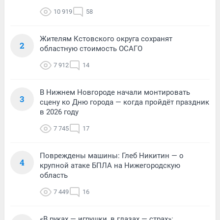
10 919
58
Жителям Кстовского округа сохранят
2
областную стоимость ОСАГО
7 912
14
В Нижнем Новгороде начали монтировать
3
сцену ко Дню города — когда пройдёт праздник
в 2026 году
7 745
17
Повреждены машины: Глеб Никитин — о
4
крупной атаке БПЛА на Нижегородскую
область
7 449
16
«В руках — игрушки, в глазах — страх»: