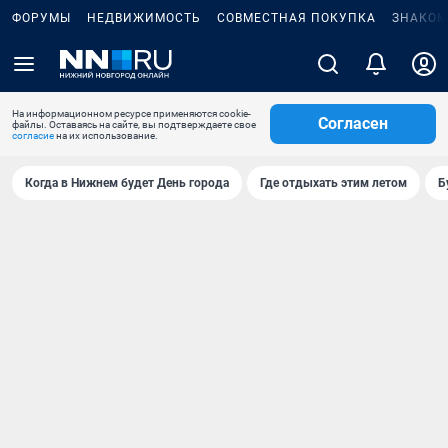
ФОРУМЫ
НЕДВИЖИМОСТЬ
СОВМЕСТНАЯ ПОКУПКА
ЗНАКОМ
На информационном ресурсе применяются cookie-
Согласен
файлы. Оставаясь на сайте, вы подтверждаете свое
согласие
на их использование.
Когда в Нижнем будет День города
Где отдыхать этим летом
Б