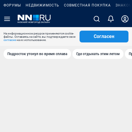
ФОРУМЫ
НЕДВИЖИМОСТЬ
СОВМЕСТНАЯ ПОКУПКА
ЗНАКОМ
На информационном ресурсе применяются cookie-
Согласен
файлы. Оставаясь на сайте, вы подтверждаете свое
согласие
на их использование.
Подросток утонул во время сплава
Где отдыхать этим летом
П