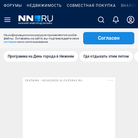
ФОРУМЫ
НЕДВИЖИМОСТЬ
СОВМЕСТНАЯ ПОКУПКА
ЗНАКОМ
На информационном ресурсе применяются cookie-
Согласен
файлы. Оставаясь на сайте, вы подтверждаете свое
согласие
на их использование.
Программа на День города в Нижнем
Где отдыхать этим летом
РЕКЛАМА • NOVGOROD.ALFAZDRAV.RU