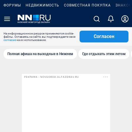
ФОРУМЫ
НЕДВИЖИМОСТЬ
СОВМЕСТНАЯ ПОКУПКА
ЗНАКОМ
На информационном ресурсе применяются cookie-
Согласен
файлы. Оставаясь на сайте, вы подтверждаете свое
согласие
на их использование.
Полная афиша на выходные в Нижнем
Где отдыхать этим летом
РЕКЛАМА • NOVGOROD.ALFAZDRAV.RU