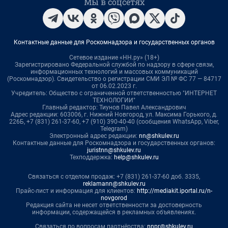
Мы в соцсетях
Контактные данные для Роскомнадзора и государственных органов
Сетевое издание «НН.ру» (18+)
Зарегистрировано Федеральной службой по надзору в сфере связи,
информационных технологий и массовых коммуникаций
(Роскомнадзор). Свидетельство о регистрации СМИ ЭЛ № ФС 77 — 84717
от 06.02.2023 г.
Учредитель: Общество с ограниченной ответственностью "ИНТЕРНЕТ
ТЕХНОЛОГИИ"
Главный редактор: Тиунов Павел Александрович
Адрес редакции: 603006, г. Нижний Новгород, ул. Максима Горького, д.
226Б, +7 (831) 261-37-60, +7 (910) 390-40-40 (сообщения WhatsApp, Viber,
Telegram)
Электронный адрес редакции:
nn@shkulev.ru
Контактные данные для Роскомнадзора и государственных органов:
juristnn@shkulev.ru
Техподдержка:
help@shkulev.ru
Связаться с отделом продаж: +7 (831) 261-37-60 доб. 3335,
reklamann@shkulev.ru
Прайс-лист и информация для клиентов:
http://mediakit.iportal.ru/n-
novgorod
Редакция сайта не несет ответственности за достоверность
информации, содержащейся в рекламных объявлениях.
Связаться по вопросам партнёрства:
nnpr@shkulev.ru