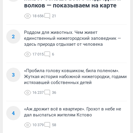
волков — показываем на карте
18 656
21
Роддом для животных. Чем живет
2
единственный нижегородский заповедник —
здесь природа отдыхает от человека
17 015
6
«Пробила голову ковшиком, била поленом».
3
Жуткая история набожной нижегородки, годами
истязавшей собственных детей
16 237
36
«Аж дрожит всё в квартире». Грохот в небе не
4
дал выспаться жителям Кстово
10 379
58