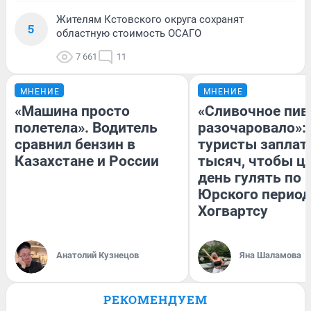
Жителям Кстовского округа сохранят
5
областную стоимость ОСАГО
7 661
11
МНЕНИЕ
МНЕНИЕ
«Машина просто
«Сливочное пив
полетела». Водитель
разочаровало»:
сравнил бензин в
туристы заплат
Казахстане и России
тысяч, чтобы ц
день гулять по 
Юрского период
Хогвартсу
Анатолий Кузнецов
Яна Шаламова
РЕКОМЕНДУЕМ