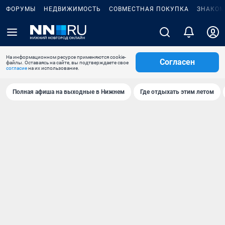
ФОРУМЫ
НЕДВИЖИМОСТЬ
СОВМЕСТНАЯ ПОКУПКА
ЗНАКОМ
На информационном ресурсе применяются cookie-
Согласен
файлы. Оставаясь на сайте, вы подтверждаете свое
согласие
на их использование.
Полная афиша на выходные в Нижнем
Где отдыхать этим летом