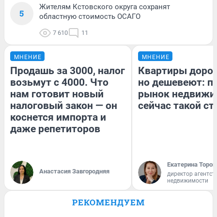
Жителям Кстовского округа сохранят
5
областную стоимость ОСАГО
7 610
11
МНЕНИЕ
МНЕНИЕ
Продашь за 3000, налог
Квартиры доро
возьмут с 4000. Что
но дешевеют: п
нам готовит новый
рынок недвижи
налоговый закон — он
сейчас такой с
коснется импорта и
даже репетиторов
Екатерина Тороп
Анастасия Завгородняя
директор агентст
недвижимости
РЕКОМЕНДУЕМ