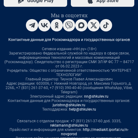
Google Play
App Store
Мы в соцсетях
Контактные данные для Роскомнадзора и государственных органов
Сетевое издание «НН.ру» (18+)
Зарегистрировано Федеральной службой по надзору в сфере связи,
информационных технологий и массовых коммуникаций
(Роскомнадзор). Свидетельство о регистрации СМИ ЭЛ № ФС 77 — 84717
от 06.02.2023 г.
Учредитель: Общество с ограниченной ответственностью "ИНТЕРНЕТ
ТЕХНОЛОГИИ"
Главный редактор: Тиунов Павел Александрович
Адрес редакции: 603006, г. Нижний Новгород, ул. Максима Горького, д.
226Б, +7 (831) 261-37-60, +7 (910) 390-40-40 (сообщения WhatsApp, Viber,
Telegram)
Электронный адрес редакции:
nn@shkulev.ru
Контактные данные для Роскомнадзора и государственных органов:
juristnn@shkulev.ru
Техподдержка:
help@shkulev.ru
Связаться с отделом продаж: +7 (831) 261-37-60 доб. 3335,
reklamann@shkulev.ru
Прайс-лист и информация для клиентов:
http://mediakit.iportal.ru/n-
novgorod