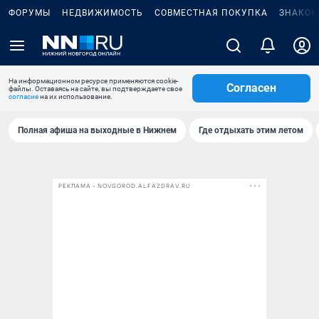
ФОРУМЫ
НЕДВИЖИМОСТЬ
СОВМЕСТНАЯ ПОКУПКА
ЗНАКОМ
На информационном ресурсе применяются cookie-
Согласен
файлы. Оставаясь на сайте, вы подтверждаете свое
согласие
на их использование.
Полная афиша на выходные в Нижнем
Где отдыхать этим летом
РЕКЛАМА • NOVGOROD.ALFAZDRAV.RU