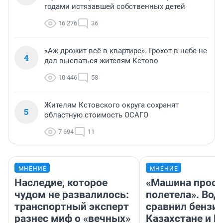
годами истязавшей собственных детей
16 276
36
«Аж дрожит всё в квартире». Грохот в небе не
4
дал выспаться жителям Кстово
10 446
58
Жителям Кстовского округа сохранят
5
областную стоимость ОСАГО
7 694
11
МНЕНИЕ
МНЕНИЕ
Наследие, которое
«Машина прост
чудом не развалилось:
полетела». Вод
транспортный эксперт
сравнил бензин
разнес миф о «вечных»
Казахстане и Р